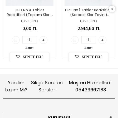
DPD No.4 Tablet
DPD No.1 Tablet Reaktifleri
Reaktifleri (Toplam Klor /
(Serbest Klor Tayini)
Ozon) 500'lü Paket
500'lü Paket
LOVIBOND
LOVIBOND
0,00 TL
2.914,53 TL
Adet
Adet
SEPETE EKLE
SEPETE EKLE
Yardım
Sıkça Sorulan
Müşteri Hizmetleri
Lazım Mı?
Sorular
05433667183
Kurumsal