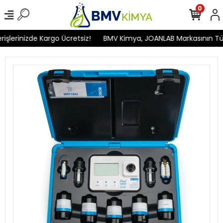
0
lerinizde Kargo Ücretsiz!
BMV Kimya, JOANLAB Markasının Türkiy