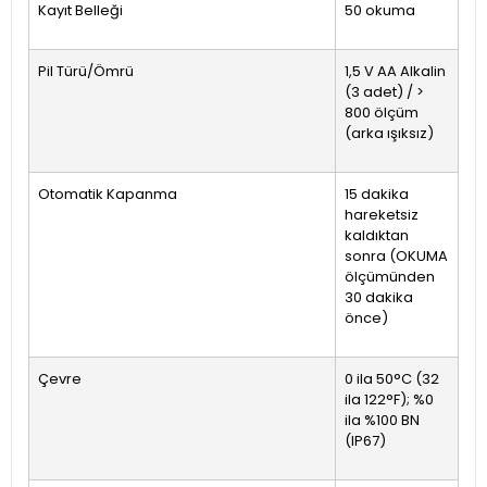
Kayıt Belleği
50 okuma
Pil Türü/Ömrü
1,5 V AA Alkalin
(3 adet) / >
800 ölçüm
(arka ışıksız)
Otomatik Kapanma
15 dakika
hareketsiz
kaldıktan
sonra (OKUMA
ölçümünden
30 dakika
önce)
Çevre
0 ila 50°C (32
ila 122°F); %0
ila %100 BN
(IP67)