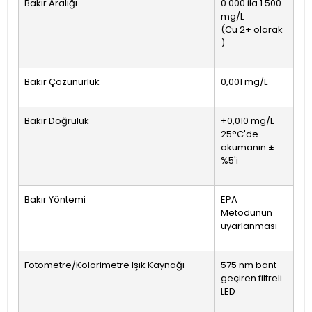
Bakır Aralığı
0.000 ila 1.500
mg/L
(Cu 2+ olarak
)
Bakır Çözünürlük
0,001 mg/L
Bakır Doğruluk
±0,010 mg/L
25°C'de
okumanın ±
%5'i
Bakır Yöntemi
EPA
Metodunun
uyarlanması
Fotometre/Kolorimetre Işık Kaynağı
575 nm bant
geçiren filtreli
LED