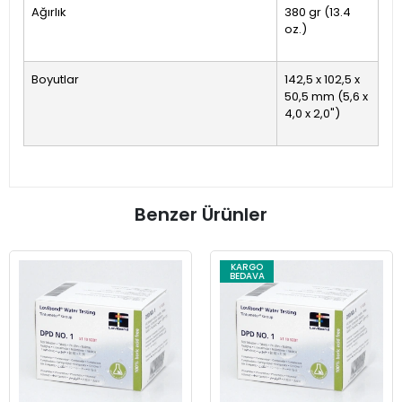
Ağırlık
380 gr (13.4
oz.)
Boyutlar
142,5 x 102,5 x
50,5 mm (5,6 x
4,0 x 2,0")
Benzer Ürünler
KARGO
BEDAVA