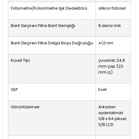
Fotometre/Kolorimetre Işık Dedektörü
silikon fotosel
Bant Geçiren Filtre Bant Genişliği
8 deniz mili
Bant Geçiren Filtre Dalga Boyu Doğruluğu
±1,0 nm
Küvet Tipi
yuvarlak 24,6
mm çap (22
mm iç)
GLP
Evet
Görüntülemek
Arkadan
aydınlatmalı
128 x 64 piksel
S/B LCD