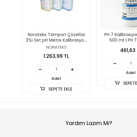
Norateks Tampon Çözeltisi
PH 7 Kalibrasyo
3’lü Set pH Metre Kalibrasyon
500 ml | PH
Sıvısı – pH 4.01 / 7.01 / 10.01
Solüsyo
NORATEKS
461,63 
1.263,99 TL
Adet
Adet
SEPETE
SEPETE EKLE
Yardım Lazım Mı?