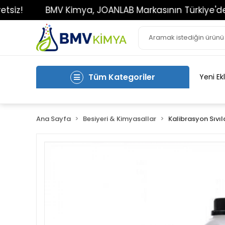
BMV Kimya, JOANLAB Markasının Türkiye'deki Tek Y
Tüm Kategoriler
Yeni Ek
Ana Sayfa
Besiyeri & Kimyasallar
Kalibrasyon Sıvı