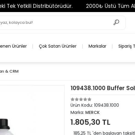
etkili Distribütörüdür.
2000₺ Üstü Tüm Alışveriş
lenen Ürünler
Çok Satan Ürünler
Markalar
Sipariş 
ları & CRM
109438.1000 Buffer Solu
Ürün Kodu:
109438.1000
Marka:
MERCK
1.805,30 TL
185,25 TL 'den başlayan taksit