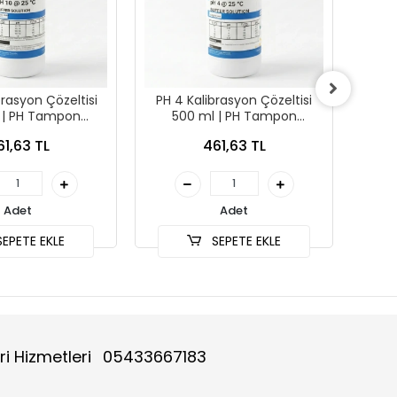
brasyon Çözeltisi
PH 4 Kalibrasyon Çözeltisi
Te
 | PH Tampon
500 ml | PH Tampon
olüsyonu
Solüsyonu
61,63 TL
461,63 TL
Adet
Adet
EPETE EKLE
SEPETE EKLE
ri Hizmetleri
05433667183