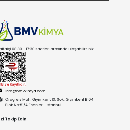
aftaiçi 08:30 - 17:30 saatleri arasında ulaşabilirsiniz.
info@bmvkimya.com
Oruçreis Mah. Giyimkent 10. Sok. Giyimkent B104
Blok No:51/A Esenler - İstanbul
izi Takip Edin