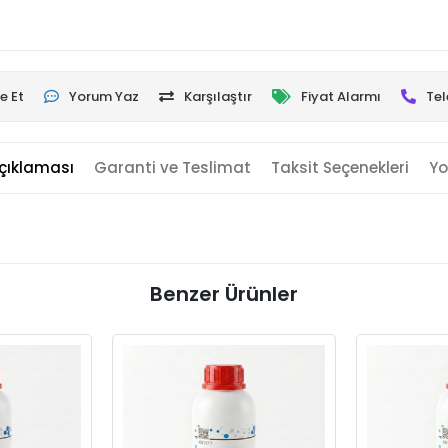
e Et
Yorum Yaz
Karşılaştır
Fiyat Alarmı
Tel
çıklaması
Garanti ve Teslimat
Taksit Seçenekleri
Yo
Benzer Ürünler