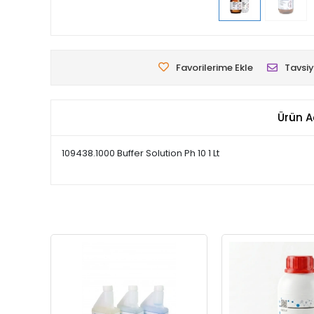
Favorilerime Ekle
Tavsiy
Ürün A
109438.1000 Buffer Solution Ph 10 1 Lt