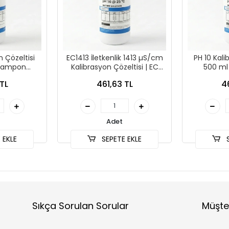
n Çözeltisi
EC1413 İletkenlik 1413 µS/cm
PH 10 Kali
 Tampon
Kalibrasyon Çözeltisi | EC
500 ml
nu
Standart Solüsyon
S
TL
461,63 TL
4
Adet
 EKLE
SEPETE EKLE
S
Sıkça Sorulan Sorular
Müşte