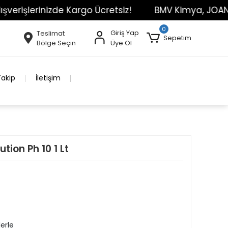
lerinizde Kargo Ücretsiz!
BMV Kimya, JOANLAB Mark
0
Giriş Yap
Teslimat
Sepetim
Bölge Seçin
Üye Ol
Takip
İletişim
tion Ph 10 1 Lt
lerle