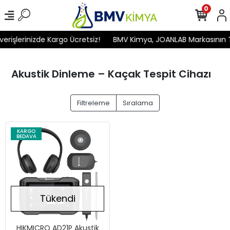
0
rişlerinizde Kargo Ücretsiz!
BMV Kimya, JOANLAB Markasının Tür
Akustik Dinleme – Kaçak Tespit Cihazı
Filtreleme
Sıralama
KARGO
BEDAVA
Tükendi
HIKMICRO AD21P Akustik