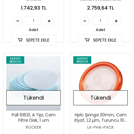
1.742,93 TL
2.759,64 TL
Adet
Adet
SEPETE EKLE
SEPETE EKLE
KARGO
KARGO
BEDAVA
BEDAVA
Tükendi
Tükendi
Pall 61631, A Tipi, Cam
Hplc Şırınga 30mm, Cam
Filtre Disk, 1 um
Elyaf, 1,2 µm, Turuncu 100
Adet
ROCKER
LA-PHA-PACK