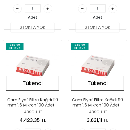
Adet
Adet
STOKTA YOK
STOKTA YOK
KARGO
KARGO
BEDAVA
BEDAVA
Tükendi
Tükendi
Cam Elyaf Filtre Kağıdı 110
Cam Elyaf Filtre Kağıdı 90
mm 1,6 Mikron 100 Adet /
mm 1,6 Mikron 100 Adet /
Paket
Paket
LABSOLUTE
LABSOLUTE
4.423,35 TL
3.631,11 TL