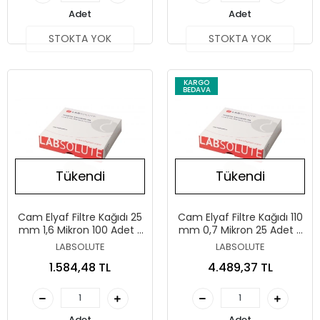
Adet
Adet
STOKTA YOK
STOKTA YOK
KARGO
BEDAVA
Tükendi
Tükendi
Cam Elyaf Filtre Kağıdı 25
Cam Elyaf Filtre Kağıdı 110
mm 1,6 Mikron 100 Adet /
mm 0,7 Mikron 25 Adet /
Paket
Paket
LABSOLUTE
LABSOLUTE
1.584,48 TL
4.489,37 TL
Adet
Adet