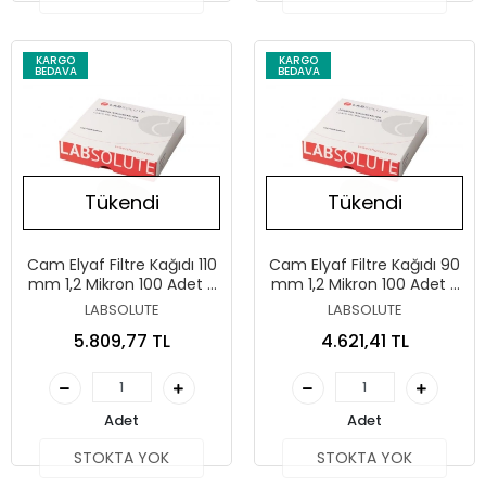
KARGO
KARGO
BEDAVA
BEDAVA
Tükendi
Tükendi
Cam Elyaf Filtre Kağıdı 110
Cam Elyaf Filtre Kağıdı 90
mm 1,2 Mikron 100 Adet /
mm 1,2 Mikron 100 Adet /
Paket
Paket
LABSOLUTE
LABSOLUTE
5.809,77 TL
4.621,41 TL
Adet
Adet
STOKTA YOK
STOKTA YOK