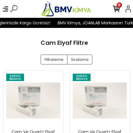
0
inizde Kargo Ücretsiz!
BMV Kimya, JOANLAB Markasının Türkiye'd
Cam Elyaf Filtre
Filtreleme
Sıralama
KARGO
KARGO
BEDAVA
BEDAVA
Cam Ve Quartz Elyaf
Cam Ve Quartz Elyaf