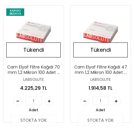
KARGO
BEDAVA
Tükendi
Tükendi
Cam Elyaf Filtre Kağıdı 70
Cam Elyaf Filtre Kağıdı 47
mm 1,2 Mikron 100 Adet /
mm 1,2 Mikron 100 Adet /
Paket
Paket
LABSOLUTE
LABSOLUTE
4.225,29 TL
1.914,58 TL
Adet
Adet
STOKTA YOK
STOKTA YOK