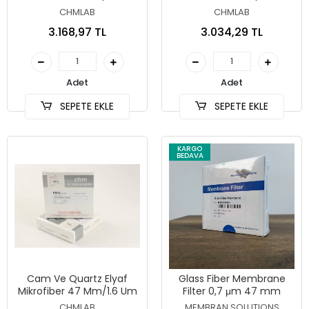
CHMLAB
CHMLAB
3.168,97 TL
3.034,29 TL
Adet
Adet
SEPETE EKLE
SEPETE EKLE
KARGO
BEDAVA
Cam Ve Quartz Elyaf
Glass Fiber Membrane
Mikrofiber 47 Mm/1.6 Um
Filter 0,7 μm 47 mm
CHMLAB
MEMBRAN SOLUTIONS