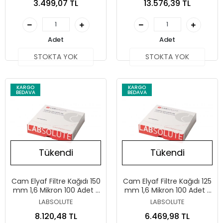
3.499,07 TL
13.576,39 TL
Adet
Adet
STOKTA YOK
STOKTA YOK
KARGO
KARGO
BEDAVA
BEDAVA
Tükendi
Tükendi
Cam Elyaf Filtre Kağıdı 150
Cam Elyaf Filtre Kağıdı 125
mm 1,6 Mikron 100 Adet /
mm 1,6 Mikron 100 Adet /
Paket
Paket
LABSOLUTE
LABSOLUTE
8.120,48 TL
6.469,98 TL