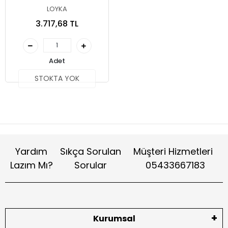
Elektromanyetik Alan
LOYKA
Dedektörü
3.717,68 TL
Adet
STOKTA YOK
Yardım
Sıkça Sorulan
Müşteri Hizmetleri
Lazım Mı?
Sorular
05433667183
Kurumsal