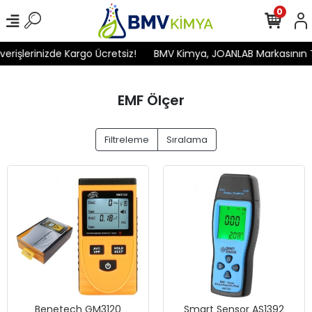
0
rişlerinizde Kargo Ücretsiz!
BMV Kimya, JOANLAB Markasının Tür
EMF Ölçer
Filtreleme
Sıralama
Benetech GM3120
Smart Sensor AS1392