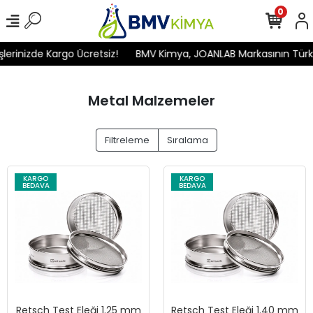
0
inizde Kargo Ücretsiz!
BMV Kimya, JOANLAB Markasının Türkiye'd
Metal Malzemeler
Filtreleme
Sıralama
KARGO
KARGO
BEDAVA
BEDAVA
Retsch Test Eleği 1.25 mm
Retsch Test Eleği 1.40 mm