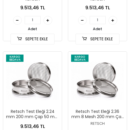
ASTM E11
9.513,46 TL
9.513,46 TL
Adet
Adet
SEPETE EKLE
SEPETE EKLE
KARGO
KARGO
BEDAVA
BEDAVA
Retsch Test Eleği 2.24
Retsch Test Eleği 2.36
mm 200 mm Çap 50 mm
mm 8 Mesh 200 mm Çap
Yükseklik ISO 3310/1
50 mm Yükseklik ASTM E11
RETSCH
9.513,46 TL