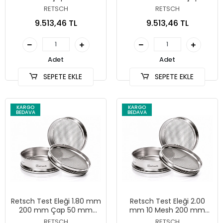
Yükseklik ISO 3310/1
mm Yükseklik ASTM E11
RETSCH
RETSCH
9.513,46 TL
9.513,46 TL
Adet
Adet
SEPETE EKLE
SEPETE EKLE
KARGO
KARGO
BEDAVA
BEDAVA
Retsch Test Eleği 1.80 mm
Retsch Test Eleği 2.00
200 mm Çap 50 mm
mm 10 Mesh 200 mm
Yükseklik ISO 3310/1
Çap 50 mm Yükseklik
RETSCH
RETSCH