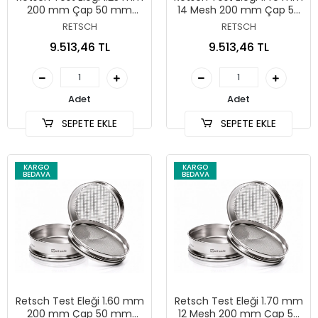
200 mm Çap 50 mm
14 Mesh 200 mm Çap 50
Yükseklik ISO 3310/1
mm Yükseklik ASTM E11
RETSCH
RETSCH
9.513,46 TL
9.513,46 TL
Adet
Adet
SEPETE EKLE
SEPETE EKLE
KARGO
KARGO
BEDAVA
BEDAVA
Retsch Test Eleği 1.60 mm
Retsch Test Eleği 1.70 mm
200 mm Çap 50 mm
12 Mesh 200 mm Çap 50