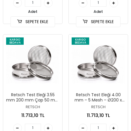
Adet
Adet
SEPETE EKLE
SEPETE EKLE
KARGO
KARGO
BEDAVA
BEDAVA
Retsch Test Eleği 3.55
Retsch Test Eleği 4.00
mm 200 mm Çap 50 mm
mm – 5 Mesh – Ø200 x
Yükseklik ISO 3310/1
50 mm – ASTM E11 |
RETSCH
RETSCH
60.132.004000
11.713,10 TL
11.713,10 TL