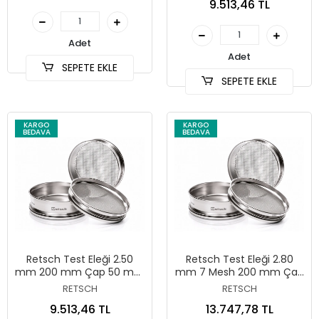
9.513,46 TL
Adet
Adet
SEPETE EKLE
SEPETE EKLE
KARGO
KARGO
BEDAVA
BEDAVA
Retsch Test Eleği 2.50
Retsch Test Eleği 2.80
mm 200 mm Çap 50 mm
mm 7 Mesh 200 mm Çap
Yükseklik ISO 3310/1
50 mm Yükseklik ASTM E11
RETSCH
RETSCH
9.513,46 TL
13.747,78 TL