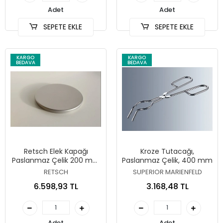
Adet
Adet
SEPETE EKLE
SEPETE EKLE
KARGO
KARGO
BEDAVA
BEDAVA
Retsch Elek Kapağı
Kroze Tutacağı,
Paslanmaz Çelik 200 mm
Paslanmaz Çelik, 400 mm
Çap – 69.520.0051
RETSCH
SUPERIOR MARIENFELD
6.598,93 TL
3.168,48 TL
Adet
Adet