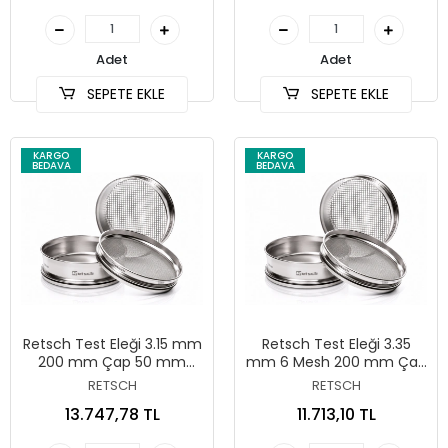
Adet
Adet
SEPETE EKLE
SEPETE EKLE
KARGO
KARGO
BEDAVA
BEDAVA
Retsch Test Eleği 3.15 mm
Retsch Test Eleği 3.35
200 mm Çap 50 mm
mm 6 Mesh 200 mm Çap
Yükseklik ISO 3310/1
50 mm Yükseklik ASTM E11
RETSCH
RETSCH
13.747,78 TL
11.713,10 TL