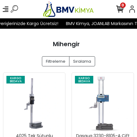
0
işlerinizde Kargo Ücretsiz!
BMV Kimya, JOANLAB Markasının Türk
Mihengir
Filtreleme
Sıralama
KARGO
KARGO
BEDAVA
BEDAVA
4025 Tek Sütunlu
Dasqua 3230-8105-A Çift