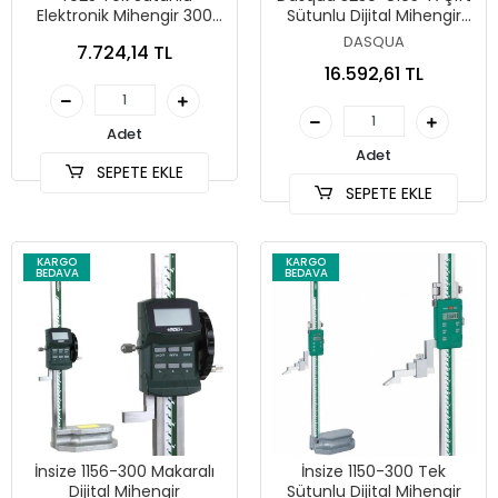
Elektronik Mihengir 300
Sütunlu Dijital Mihengir
mm
300 mm
DASQUA
7.724,14 TL
16.592,61 TL
Adet
Adet
SEPETE EKLE
SEPETE EKLE
KARGO
KARGO
BEDAVA
BEDAVA
İnsize 1156-300 Makaralı
İnsize 1150-300 Tek
Dijital Mihengir
Sütunlu Dijital Mihengir