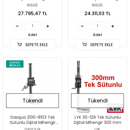
INSIZE
INSIZE
27.795,47 TL
24.311,03 TL
Adet
Adet
SEPETE EKLE
SEPETE EKLE
KARGO
BEDAVA
Tükendi
Tükendi
Dasqua 3130-8103 Tek
LYK 30-129 Tek Sütunlu
Sütunlu Dijital Mihengir
Dijital Mihengir 300 mm
300 mm
DASQUA
LYK