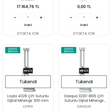
17.164,76 TL
0,00 TL
Adet
Adet
STOKTA YOK
STOKTA YOK
KARGO
KARGO
BEDAVA
BEDAVA
Tükendi
Tükendi
Loyka 4029 Çift Sütunlu
Dasqua 3230-8105 Çift
Dijital Mihengir 300 mm
Sütunlu Dijital Mihengir
300 mm
LOYKA
DASQUA