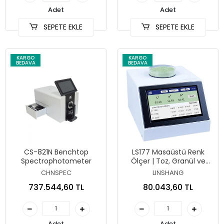
Adet
Adet
SEPETE EKLE
SEPETE EKLE
KARGO
KARGO
BEDAVA
BEDAVA
CS-821N Benchtop
LS177 Masaüstü Renk
Spectrophotometer
Ölçer | Toz, Granül ve
Opak Sıvılar İçin
CHNSPEC
LINSHANG
737.544,60 TL
80.043,60 TL
Adet
Adet