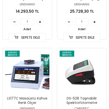
LINSHANG
LINSHANG
14.293,50 TL
25.728,30 TL
Adet
Adet
SEPETE EKLE
SEPETE EKLE
KARGO
KARGO
BEDAVA
BEDAVA
LS177C Masaüstü Kahve
DS-528 Taşınabilir
Renk Ölçer
Spektrofotometre
LINSHANG
CHNSPEC