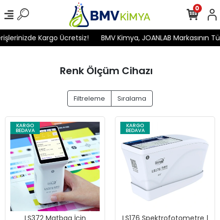
0
erinizde Kargo Ücretsiz!
BMV Kimya, JOANLAB Markasının Türkiye
Renk Ölçüm Cihazı
Filtreleme
Sıralama
KARGO
KARGO
BEDAVA
BEDAVA
LS372 Matbaa İçin
LS176 Spektrofotometre |