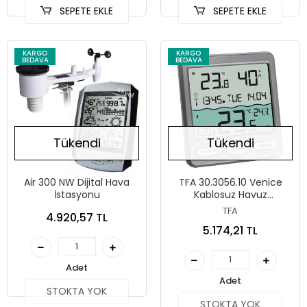
SEPETE EKLE
SEPETE EKLE
KARGO
KARGO
BEDAVA
BEDAVA
Tükendi
Tükendi
Air 300 NW Dijital Hava
TFA 30.3056.10 Venice
İstasyonu
Kablosuz Havuz
Termometresi
TFA
4.920,57 TL
5.174,21 TL
Adet
Adet
STOKTA YOK
STOKTA YOK