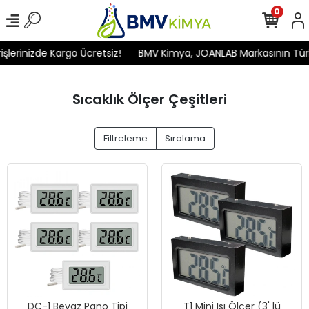
0
rinizde Kargo Ücretsiz!
BMV Kimya, JOANLAB Markasının Türkiye'
Sıcaklık Ölçer Çeşitleri
Filtreleme
Sıralama
DC-1 Beyaz Pano Tipi
T1 Mini Isı Ölçer (3' lü