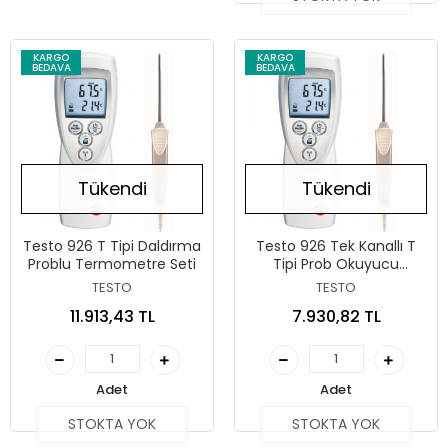
KARGO
KARGO
BEDAVA
BEDAVA
Tükendi
Tükendi
Testo 926 T Tipi Daldırma
Testo 926 Tek Kanallı T
Problu Termometre Seti
Tipi Prob Okuyucu
Termometre
TESTO
TESTO
11.913,43 TL
7.930,82 TL
Adet
Adet
STOKTA YOK
STOKTA YOK