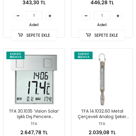
343,30 TL
446,28 TL
Adet
Adet
SEPETE EKLE
SEPETE EKLE
KARGO
KARGO
BEDAVA
BEDAVA
TFA 30.1035 ‘Vision Solar’
TFA 14.1032.60 Metal
Işıklı Dış Pencere
Çerçeveli Analog Şeker
Termometresi
Termometresi
TFA
TFA
2.647,78 TL
2.039,08 TL