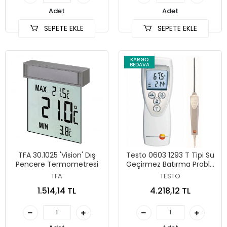
Adet
Adet
SEPETE EKLE
SEPETE EKLE
KARGO
BEDAVA
TFA 30.1025 'Vision' Dış
Testo 0603 1293 T Tipi Su
Pencere Termometresi
Geçirmez Batırma Problu
Termokupl
TFA
TESTO
1.514,14 TL
4.218,12 TL