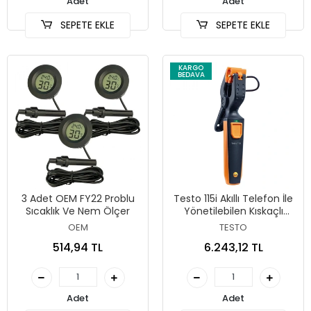
Adet
Adet
SEPETE EKLE
SEPETE EKLE
KARGO
BEDAVA
3 Adet OEM FY22 Problu
Testo 115i Akıllı Telefon İle
Sıcaklık Ve Nem Ölçer
Yönetilebilen Kıskaçlı
Termometre
OEM
TESTO
514,94 TL
6.243,12 TL
Adet
Adet