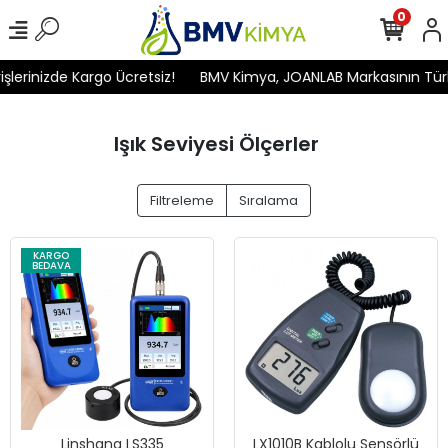
0
rinizde Kargo Ücretsiz!
BMV Kimya, JOANLAB Markasının Türkiye'
Işık Seviyesi Ölçerler
Filtreleme
Sıralama
KARGO
BEDAVA
Linshang LS335
LX1010B Kablolu Sensörlü