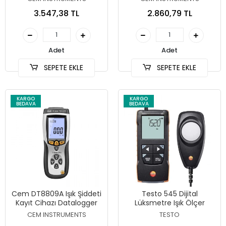
3.547,38 TL
2.860,79 TL
Adet
Adet
SEPETE EKLE
SEPETE EKLE
KARGO
KARGO
BEDAVA
BEDAVA
Cem DT8809A Işık Şiddeti
Testo 545 Dijital
Kayıt Cihazı Datalogger
Lüksmetre Işık Ölçer
CEM INSTRUMENTS
TESTO