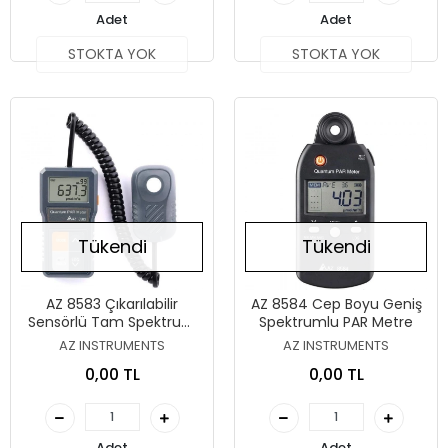
Adet
Adet
STOKTA YOK
STOKTA YOK
Tükendi
Tükendi
AZ 8583 Çıkarılabilir
AZ 8584 Cep Boyu Geniş
Sensörlü Tam Spektrum
Spektrumlu PAR Metre
PAR Metre
AZ INSTRUMENTS
AZ INSTRUMENTS
0,00 TL
0,00 TL
Adet
Adet