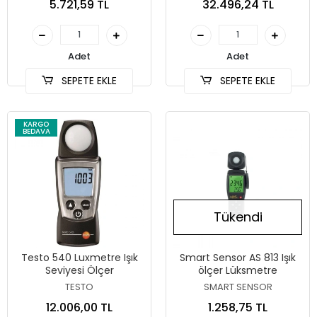
5.721,59 TL
32.496,24 TL
Adet
Adet
SEPETE EKLE
SEPETE EKLE
KARGO
BEDAVA
Tükendi
Testo 540 Luxmetre Işık
Smart Sensor AS 813 Işık
Seviyesi Ölçer
ölçer Lüksmetre
TESTO
SMART SENSOR
12.006,00 TL
1.258,75 TL