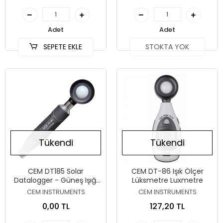
Adet
Adet
SEPETE EKLE
STOKTA YOK
Tükendi
Tükendi
CEM DT185 Solar
CEM DT-86 Işık Ölçer
Datalogger - Güneş Işığı
Lüksmetre Luxmetre
Kayıt Cihazı
CEM INSTRUMENTS
CEM INSTRUMENTS
0,00 TL
127,20 TL