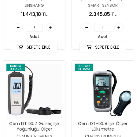
Lüksmetre (CRI, CCT ve
Lüksmetre
LINSHANG
SMART SENSOR
Flicker Ölçümü)
11.443,18 TL
2.345,85 TL
Adet
Adet
SEPETE EKLE
SEPETE EKLE
KARGO
KARGO
BEDAVA
BEDAVA
Cem DT 1307 Güneş Işık
Cem DT-1308 Işık Ölçer
Yoğunluğu Ölçer
Lüksmetre
CEM INSTRUMENTS
CEM INSTRUMENTS