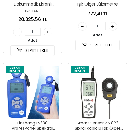
Dokunmatik Ekranlı
Işık Ölçer Lüksmetre
Spektral Lüksmetre
LINSHANG
772,41 TL
20.025,56 TL
Adet
Adet
SEPETE EKLE
SEPETE EKLE
KARGO
KARGO
BEDAVA
BEDAVA
Linshang LS330
Smart Sensor AS 823
Profesyonel Spektral
Spiral Kablolu Işık Ölçer