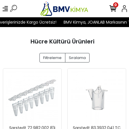
0
rişlerinizde Kargo Ücretsiz!
BMV Kimya, JOANLAB Markasının Tür
Hücre Kültürü Ürünleri
Filtreleme
Sıralama
Sarstedt 72.982.002 8'li
Sarstedt 83.3932.041 TC