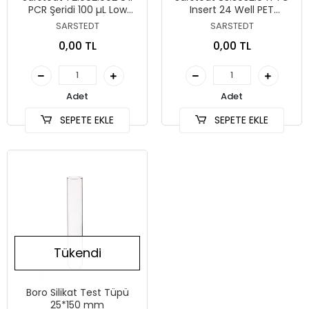
PCR Şeridi 100 µL Low
Insert 24 Well PET
Profile
Membran 0,4 µm
SARSTEDT
SARSTEDT
0,00 TL
0,00 TL
Adet
Adet
SEPETE EKLE
SEPETE EKLE
Tükendi
Boro Silikat Test Tüpü
25*150 mm