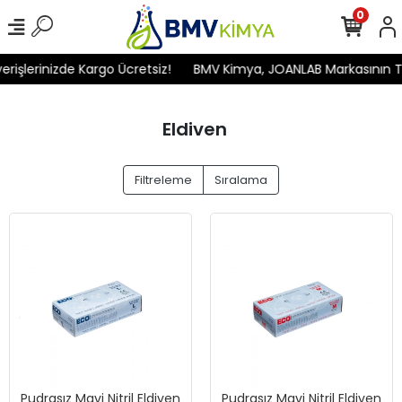
0
işlerinizde Kargo Ücretsiz!
BMV Kimya, JOANLAB Markasının Türk
Eldiven
Filtreleme
Sıralama
Pudrasız Mavi Nitril Eldiven
Pudrasız Mavi Nitril Eldiven