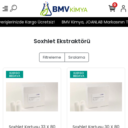
0
işlerinizde Kargo Ücretsiz!
BMV Kimya, JOANLAB Markasının Türki
Soxhlet Ekstraktörü
Filtreleme
Sıralama
KARGO
KARGO
BEDAVA
BEDAVA
Soxhlet Kartuşu 33 X 80
Soxhlet Kartuşu 30 X 80