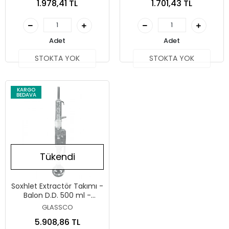
1.978,41 TL
1.701,43 TL
Adet
Adet
STOKTA YOK
STOKTA YOK
KARGO
BEDAVA
Tükendi
Soxhlet Extractör Takımı -
Balon D.D. 500 ml -
Soğutucu Dimroth NS
GLASSCO
45/40 - Extractör 250 ml
5.908,86 TL
NS 45/40 - NS 29/32