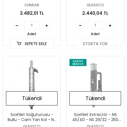
NS 45/40 - 100 ml - 300
CHMLAB
GLASSCO
mm
3.482,01 TL
2.440,04 TL
Adet
Adet
SEPETE EKLE
STOKTA YOK
KARGO
BEDAVA
Tükendi
Tükendi
Soxhlet Soğutucusu -
Soxhlet Extractör - NS
Bullu - Cam Yan Kol - NS
45/40 - NS 29/32 - 250
45/40 - 100 ml - 300 mm
ml
GLASSCO
GLASSCO