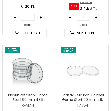
343,30 TL
0,00 TL
%38
214,56 TL
Adet
Adet
SEPETE EKLE
SEPETE EKLE
KARGO
KARGO
BEDAVA
BEDAVA
Plastik Petri Kabı Gama
Plastik Petri Kabı Bölmeli
Steril 90 mm 486
Gama Steril 90 mm 486
Adet/Koli
Adet/Koli
KAVLAN
KAVLAN