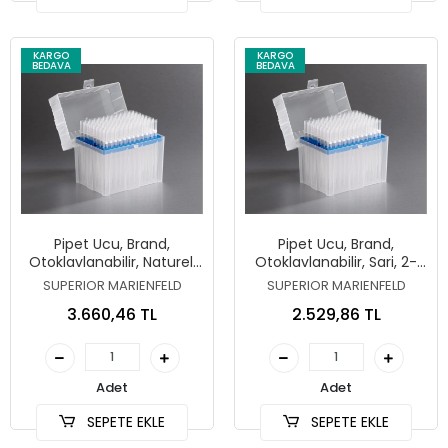
KARGO
KARGO
BEDAVA
BEDAVA
Pipet Ucu, Brand,
Pipet Ucu, Brand,
Otoklavlanabilir, Naturel,
Otoklavlanabilir, Sari, 2-
5-300 µl
200 µl
SUPERIOR MARIENFELD
SUPERIOR MARIENFELD
3.660,46 TL
2.529,86 TL
Adet
Adet
SEPETE EKLE
SEPETE EKLE