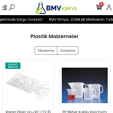
0
inizde Kargo Ücretsiz!
BMV Kimya, JOANLAB Markasının Türkiye'd
Plastik Malzemeler
Filtreleme
Sıralama
KARGO
BEDAVA
Rainin Pipet Ucu RC LTS 10
PP Beher Kulplu Kısa Form