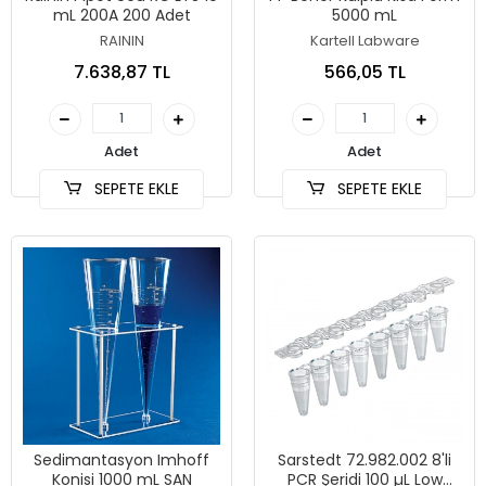
mL 200A 200 Adet
5000 mL
RAININ
Kartell Labware
7.638,87 TL
566,05 TL
Adet
Adet
SEPETE EKLE
SEPETE EKLE
Sedimantasyon Imhoff
Sarstedt 72.982.002 8'li
Konisi 1000 mL SAN
PCR Şeridi 100 µL Low