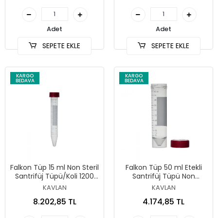
Adet
Adet
SEPETE EKLE
SEPETE EKLE
KARGO
KARGO
BEDAVA
BEDAVA
Falkon Tüp 15 ml Non Steril
Falkon Tüp 50 ml Etekli
Santrifüj Tüpü/Koli 1200
Santrifüj Tüpü Non
Adet
Steril/Koli 400 Adet
KAVLAN
KAVLAN
8.202,85 TL
4.174,85 TL