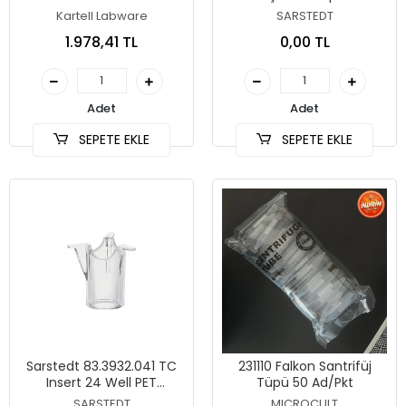
Profile
Kartell Labware
SARSTEDT
1.978,41 TL
0,00 TL
Adet
Adet
SEPETE EKLE
SEPETE EKLE
Sarstedt 83.3932.041 TC
231110 Falkon Santrifüj
Insert 24 Well PET
Tüpü 50 Ad/Pkt
Membran 0,4 µm
SARSTEDT
MICROCULT