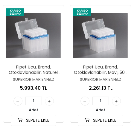
KARGO
KARGO
BEDAVA
BEDAVA
Pipet Ucu, Brand,
Pipet Ucu, Brand,
Otoklavlanabilir, Naturel,
Otoklavlanabilir, Mavi, 50-
1-50 µl
1000 µl
SUPERIOR MARIENFELD
SUPERIOR MARIENFELD
5.993,40 TL
2.261,13 TL
Adet
Adet
SEPETE EKLE
SEPETE EKLE