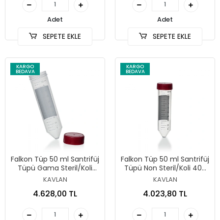
Adet
Adet
SEPETE EKLE
SEPETE EKLE
KARGO
KARGO
BEDAVA
BEDAVA
Falkon Tüp 50 ml Santrifüj
Falkon Tüp 50 ml Santrifüj
Tüpü Gama Steril/Koli
Tüpü Non Steril/Koli 400
400 Adet
Adet
KAVLAN
KAVLAN
4.628,00 TL
4.023,80 TL