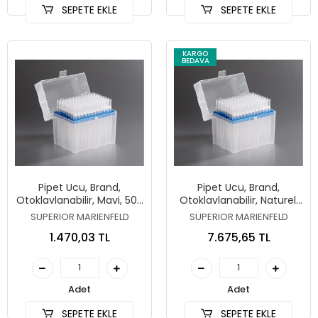
SEPETE EKLE
SEPETE EKLE
KARGO
BEDAVA
Pipet Ucu, Brand,
Pipet Ucu, Brand,
Otoklavlanabilir, Mavi, 50-
Otoklavlanabilir, Naturel,
1000 µl
1-10 ml
SUPERIOR MARIENFELD
SUPERIOR MARIENFELD
1.470,03 TL
7.675,65 TL
Adet
Adet
SEPETE EKLE
SEPETE EKLE