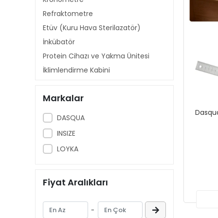
Refraktometre
Etüv (Kuru Hava Sterilazatör)
İnkübatör
Protein Cihazı ve Yakma Ünitesi
İklimlendirme Kabini
Sirkülatör
Markalar
Kül Fırını
Dasqua
Su Banyosu
DASQUA
Saf Su Cihazı
INSIZE
Yağ Tayin Cihazı (Soxhlet)
LOYKA
Çalkalayıcı
Isıtıcılar
Fiyat Aralıkları
Çeker Ocak & Güvenlik Kabini
Karıştırıcılar
-
Santrifüj Cihazı