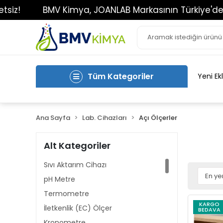
BMV Kimya, JOANLAB Markasının Türkiye'deki Tek Ye
Tüm Kategoriler
Yeni Ek
Ana Sayfa
Lab. Cihazları
Açı Ölçerler
Alt Kategoriler
Sıvı Aktarım Cihazı
pH Metre
Termometre
KARGO
İletkenlik (EC) Ölçer
BEDAVA
Kronometre