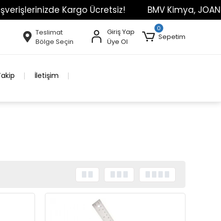
erinizde Kargo Ücretsiz!
BMV Kimya, JOANLAB Marka
0
Giriş Yap
Teslimat
Sepetim
Bölge Seçin
Üye Ol
Takip
İletişim