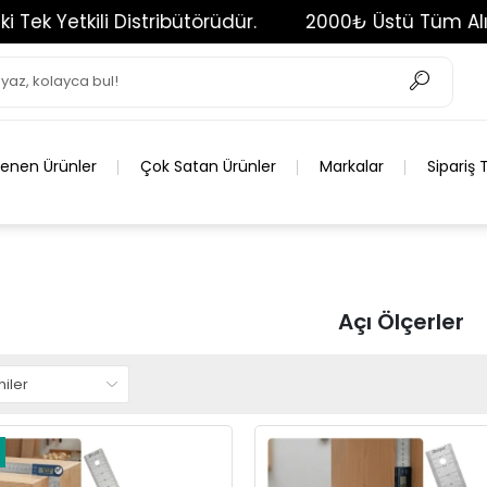
tkili Distribütörüdür.
2000₺ Üstü Tüm Alışverişl
lenen Ürünler
Çok Satan Ürünler
Markalar
Sipariş 
Açı Ölçerler