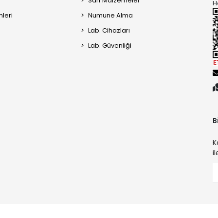
Sarf Malzemeler
H
mleri
Numune Alma
Lab. Cihazları
Lab. Güvenliği
B
K
i