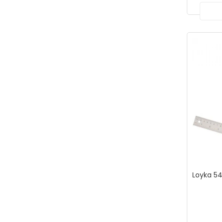
Otoklav
Kum Banyosu
Elektronik Saat Derece
Bütirometre
Fotometre
Soğutucu & Dondurucu
Yağ Banyosu
Nem Ölçer
Ses Ölçüm Cihazı
Işık Seviyesi Ölçerler
Rüzgar Hızı Ölçer
Yağmur Ölçer | Plüviyometre
Barometre
Loyka 54
Dinamometre
Sertlik Ölçer Shoremetre
Eğim Ölçer