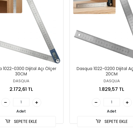
 1022-0300 Dijital Açı Ölçer
Dasqua 1022-0200 Dijital Aç
30CM
20CM
DASQUA
DASQUA
2.172,61 TL
1.829,57 TL
Adet
Adet
SEPETE EKLE
SEPETE EKLE