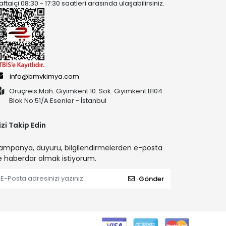
aftaiçi 08:30 - 17:30 saatleri arasında ulaşabilirsiniz.
info@bmvkimya.com
Oruçreis Mah. Giyimkent 10. Sok. Giyimkent B104
Blok No:51/A Esenler - İstanbul
izi Takip Edin
ampanya, duyuru, bilgilendirmelerden e-posta
le haberdar olmak istiyorum.
Gönder