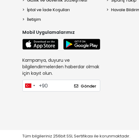
Gizlilik ve Güvenlik Sözleşmesi
Sipariş Takip
Lazermetre
İptal ve İade Koşulları
Havale Bildiri
Yüzey Pürüzlülük Ölçer
İletişim
Klor Ölçerler
Mobil Uygulamalarımız
Hidrometre
Bome
Boroskop Görüntüleme Cihazları
Kampanya, duyuru ve
Ultrasonik Kalınlık Ölçerler
bilgilendirmelerden haberdar olmak
Renk Ölçüm Cihazı
için kayıt olun.
Işık Geçirgenlik Ölçer
Gönder
Gaussmetre
Glossmetre Parlaklık Ölçer
Akustik Dinleme – Kaçak Tespit
Cihazı
Adım Ölçer-Pedometre
Pompalar
Tüm bilgileriniz 256bit SSL Sertifikası ile korunmaktadır.