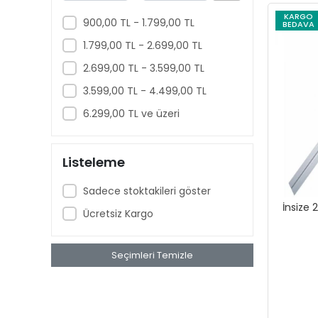
Terazi
KARGO
900,00 TL - 1.799,00 TL
BEDAVA
Nem Tayin Cihazı
1.799,00 TL - 2.699,00 TL
Sterilazatör
2.699,00 TL - 3.599,00 TL
Spektrofotometre
3.599,00 TL - 4.499,00 TL
Evaporatör
6.299,00 TL ve üzeri
Aksesuarlar
Datalogger
Türbidimetre
Listeleme
ORP Ölçer
Sadece stoktakileri göster
Tuzluluk Ölçer
İnsize 
Ücretsiz Kargo
Oksijen Metre
Viskozimetre
Seçimleri Temizle
Reometre
Tekstür Analiz Cihazı
Büyüteç & Mikroskop