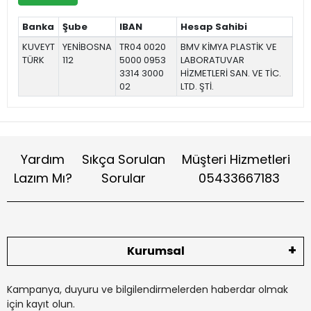
Banka
Şube
IBAN
Hesap Sahibi
KUVEYT
YENİBOSNA
TR04 0020
BMV KİMYA PLASTİK VE
TÜRK
112
5000 0953
LABORATUVAR
3314 3000
HİZMETLERİ SAN. VE TİC.
02
LTD. ŞTİ.
Yardım
Sıkça Sorulan
Müşteri Hizmetleri
Lazım Mı?
Sorular
05433667183
Kurumsal
Kampanya, duyuru ve bilgilendirmelerden haberdar olmak
için kayıt olun.