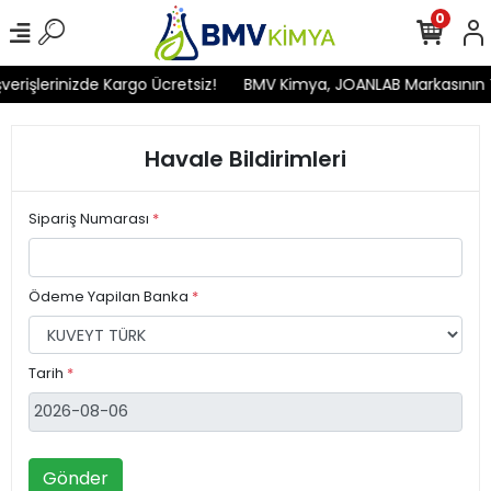
0
rişlerinizde Kargo Ücretsiz!
BMV Kimya, JOANLAB Markasının Tür
Havale Bildirimleri
Sipariş Numarası
*
Ödeme Yapilan Banka
*
Tarih
*
Gönder