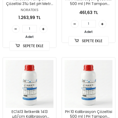
Çözeltisi 3’lü Set pH Metre
500 ml | PH Tampon
Kalibrasyon Sıvısı – pH 4.01
Solüsyonu
NORATEKS
461,63 TL
/ 7.01 / 10.01
1.263,99 TL
Adet
Adet
SEPETE EKLE
SEPETE EKLE
EC1413 İletkenlik 1413
PH 10 Kalibrasyon Çözeltisi
µS/cm Kalibrasyon
500 ml | PH Tampon