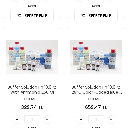
Adet
Adet
SEPETE EKLE
SEPETE EKLE
Buffer Solution Ph 10.0 @
Buffer Solution Ph 10.0 @
With Ammonia 250 Ml
25°C Color-Coded Blue 1
Lt
CHEMBIO
CHEMBIO
329,74 TL
659,47 TL