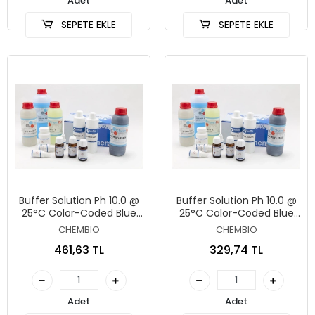
Adet
Adet
SEPETE EKLE
SEPETE EKLE
Buffer Solution Ph 10.0 @
Buffer Solution Ph 10.0 @
25°C Color-Coded Blue
25°C Color-Coded Blue
500 Ml
250 Ml
CHEMBIO
CHEMBIO
461,63 TL
329,74 TL
Adet
Adet