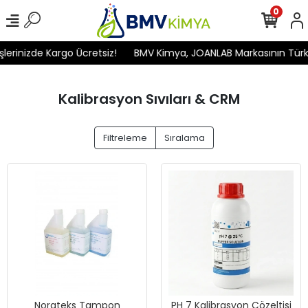
0
inizde Kargo Ücretsiz!
BMV Kimya, JOANLAB Markasının Türkiye'd
Kalibrasyon Sıvıları & CRM
Filtreleme
Sıralama
Norateks Tampon
PH 7 Kalibrasyon Çözeltisi