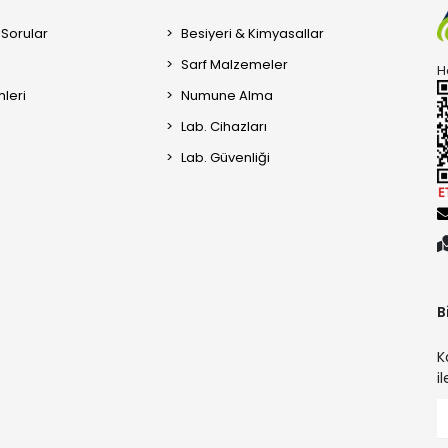
 Sorular
Besiyeri & Kimyasallar
Sarf Malzemeler
H
mleri
Numune Alma
Lab. Cihazları
Lab. Güvenliği
B
K
i