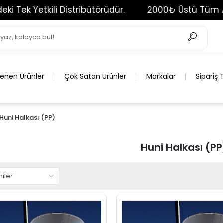
k Yetkili Distribütörüdür.
2000₺ Üstü Tüm Alışve
lenen Ürünler
Çok Satan Ürünler
Markalar
Sipariş 
Huni Halkası (PP)
Huni Halkası (PP