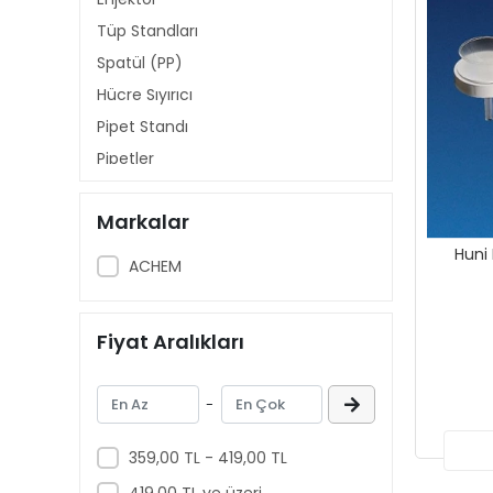
Tüp Standları
Spatül (PP)
Hücre Sıyırıcı
Pipet Standı
Pipetler
Pipet Ucu
Markalar
Pastör Pipeti
Beherler
ACHEM
Krozeler
Havan
Fiyat Aralıkları
Saat Camı
Balık ve Balık Tutucular
-
Plastik Mezür
Lam Kutusu
359,00 TL - 419,00 TL
Desikatör (PP)
419,00 TL ve üzeri