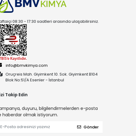
aftaiçi 08:30 - 17:30 saatleri arasında ulaşabilirsiniz.
info@bmvkimya.com
Oruçreis Mah. Giyimkent 10. Sok. Giyimkent B104
Blok No:51/A Esenler - İstanbul
izi Takip Edin
ampanya, duyuru, bilgilendirmelerden e-posta
le haberdar olmak istiyorum.
Gönder