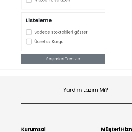
Buhner Hunisi
Huni (PP)
Listeleme
Plastik Tüpler
Huni Halkası (PP)
Sadece stoktakileri göster
Micropipet
Ücretsiz Kargo
Hücre Sıyırıcı ve Özeler
Piset
Seçimleri Temizle
Erlen (PP)
Yardım Lazım Mı?
Kurumsal
Müşteri Hizm