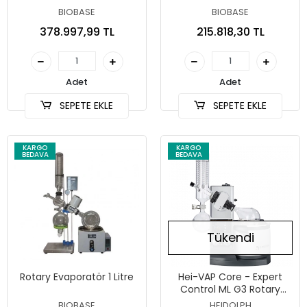
BIOBASE
BIOBASE
378.997,99 TL
215.818,30 TL
Adet
Adet
SEPETE EKLE
SEPETE EKLE
KARGO
KARGO
BEDAVA
BEDAVA
Tükendi
Rotary Evaporatör 1 Litre
Hei-VAP Core - Expert
Control ML G3 Rotary
Evaporatör
BIOBASE
HEIDOLPH