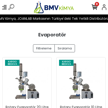
0
 Kimya, JOANLAB Markasının Türkiye'deki Tek Yetkili Distribütörüd
Evaporatör
Filtreleme
Sıralama
KARGO
KARGO
BEDAVA
BEDAVA
Rotary Evaporatör 20 Litre
Rotary Evaporatör 10 Litre