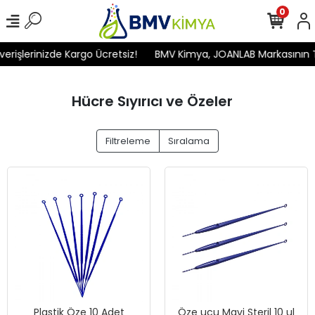
0
rişlerinizde Kargo Ücretsiz!
BMV Kimya, JOANLAB Markasının Tür
Hücre Sıyırıcı ve Özeler
Filtreleme
Sıralama
Plastik Öze 10 Adet
Öze ucu Mavi Steril 10 ul