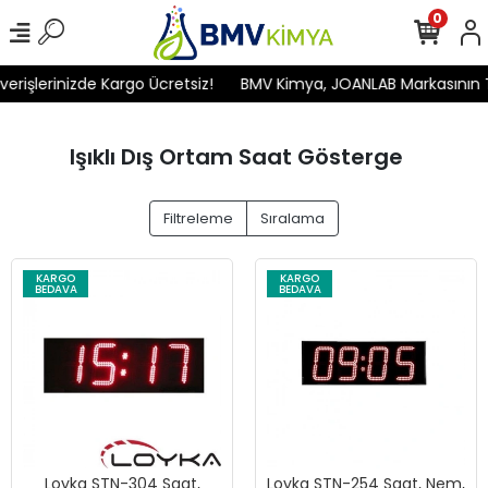
0
rişlerinizde Kargo Ücretsiz!
BMV Kimya, JOANLAB Markasının Tür
Işıklı Dış Ortam Saat Gösterge
Filtreleme
Sıralama
KARGO
KARGO
BEDAVA
BEDAVA
Loyka STN-304 Saat,
Loyka STN-254 Saat, Nem,