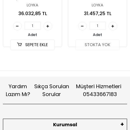
Yüksekliği
Yüksekliği
LOYKA
LOYKA
36.032,85 TL
31.457,25 TL
Adet
Adet
SEPETE EKLE
STOKTA YOK
Yardım
Sıkça Sorulan
Müşteri Hizmetleri
Lazım Mı?
Sorular
05433667183
Kurumsal