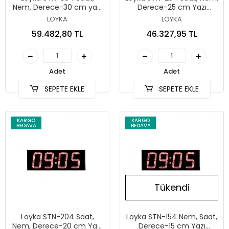
Nem, Derece-30 cm yazı
Derece-25 cm Yazı
yüksekliği
Yüksekliği
LOYKA
LOYKA
59.482,80 TL
46.327,95 TL
Adet
Adet
SEPETE EKLE
SEPETE EKLE
KARGO
KARGO
BEDAVA
BEDAVA
Tükendi
Loyka STN-204 Saat,
Loyka STN-154 Nem, Saat,
Nem, Derece-20 cm Yazı
Derece-15 cm Yazı