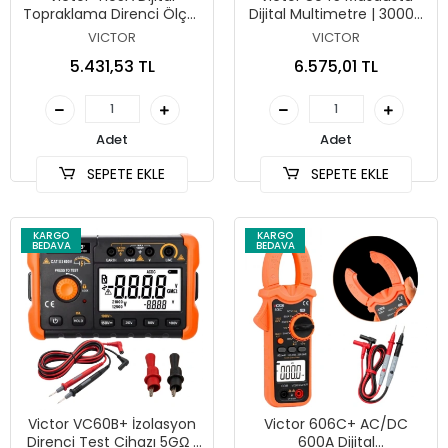
Topraklama Direnci Ölçer
Dijital Multimetre | 30000
| Toprak Megeri
Count | PC Bağlantılı
VICTOR
VICTOR
5.431,53 TL
6.575,01 TL
Adet
Adet
SEPETE EKLE
SEPETE EKLE
KARGO
KARGO
BEDAVA
BEDAVA
Victor VC60B+ İzolasyon
Victor 606C+ AC/DC
Direnci Test Cihazı 5GΩ |
600A Dijital