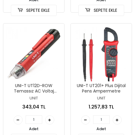
SEPETE EKLE
SEPETE EKLE
UNI-T UT12D-ROW
UNI-T UT201+ Plus Dijital
Temassız AC Voltaj
Pens Ampermetre
Gerilim Dedektörü
UNIT
UNIT
343,04 TL
1.257,83 TL
Adet
Adet