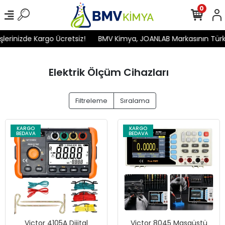
0
inizde Kargo Ücretsiz!
BMV Kimya, JOANLAB Markasının Türkiye'd
Elektrik Ölçüm Cihazları
Filtreleme
Sıralama
KARGO
KARGO
BEDAVA
BEDAVA
Victor 4105A Dijital
Victor 8045 Masaüstü