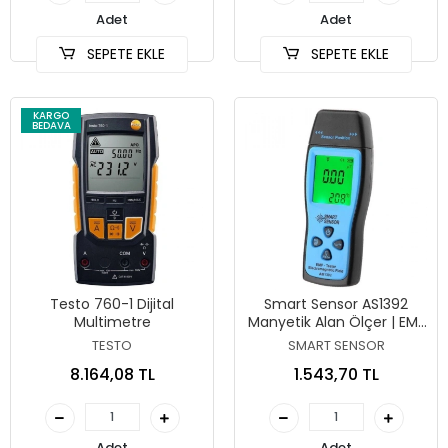
Adet
Adet
SEPETE EKLE
SEPETE EKLE
KARGO
BEDAVA
Testo 760-1 Dijital
Smart Sensor AS1392
Multimetre
Manyetik Alan Ölçer | EMF
Ölçer
TESTO
SMART SENSOR
8.164,08 TL
1.543,70 TL
Adet
Adet