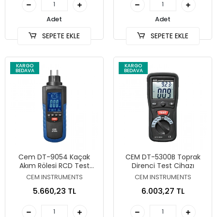
Adet
Adet
SEPETE EKLE
SEPETE EKLE
KARGO
KARGO
BEDAVA
BEDAVA
Cem DT-9054 Kaçak
CEM DT-5300B Toprak
Akım Rölesi RCD Test
Direnci Test Cihazı
Cihazı
CEM INSTRUMENTS
CEM INSTRUMENTS
5.660,23 TL
6.003,27 TL