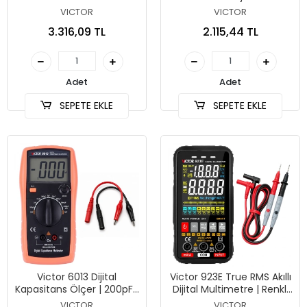
1000V Megaohmmetre
Pensampermetre
VICTOR
VICTOR
3.316,09 TL
2.115,44 TL
Adet
Adet
SEPETE EKLE
SEPETE EKLE
Victor 6013 Dijital
Victor 923E True RMS Akıllı
Kapasitans Ölçer | 200pF-
Dijital Multimetre | Renkli
20000µF
Ekran
VICTOR
VICTOR