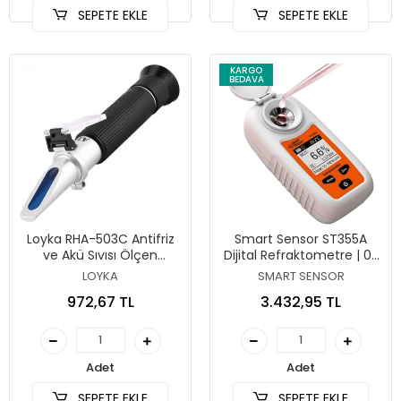
SEPETE EKLE
SEPETE EKLE
KARGO
BEDAVA
Loyka RHA-503C Antifriz
Smart Sensor ST355A
ve Akü Sıvısı Ölçen
Dijital Refraktometre | 0-
Refraktometre
55 Brix
LOYKA
SMART SENSOR
972,67 TL
3.432,95 TL
Adet
Adet
SEPETE EKLE
SEPETE EKLE