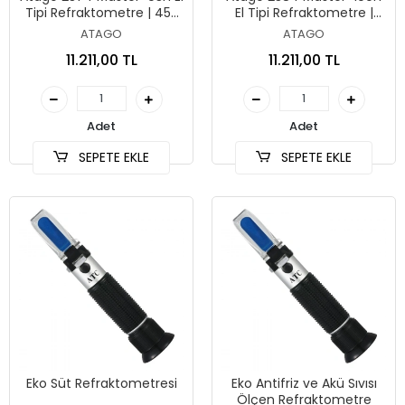
Tipi Refraktometre | 45-
El Tipi Refraktometre |
93 Brix
60-100 Brix
ATAGO
ATAGO
11.211,00 TL
11.211,00 TL
Adet
Adet
SEPETE EKLE
SEPETE EKLE
Eko Süt Refraktometresi
Eko Antifriz ve Akü Sıvısı
Ölçen Refraktometre