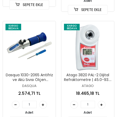
Adet
SEPETE EKLE
SEPETE EKLE
KARGO
KARGO
BEDAVA
BEDAVA
Dasqua 1030-2065 Antifriz
Atago 3820 PAL-2 Dijital
ve Akü Sıvısı Ölçen
Refraktometre | 45.0-93.0
Refraktometre
Brix
DASQUA
ATAGO
2.574,71 TL
18.465,18 TL
Adet
Adet