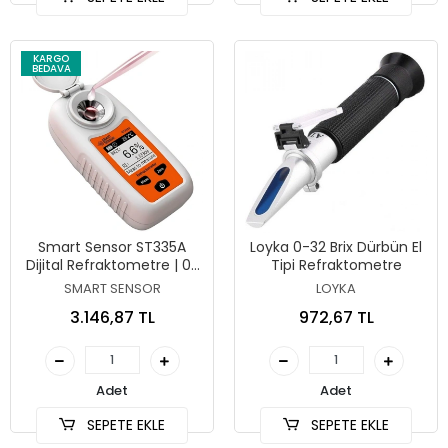
KARGO
BEDAVA
Smart Sensor ST335A
Loyka 0-32 Brix Dürbün El
Dijital Refraktometre | 0-
Tipi Refraktometre
35 Brix
SMART SENSOR
LOYKA
3.146,87 TL
972,67 TL
Adet
Adet
SEPETE EKLE
SEPETE EKLE