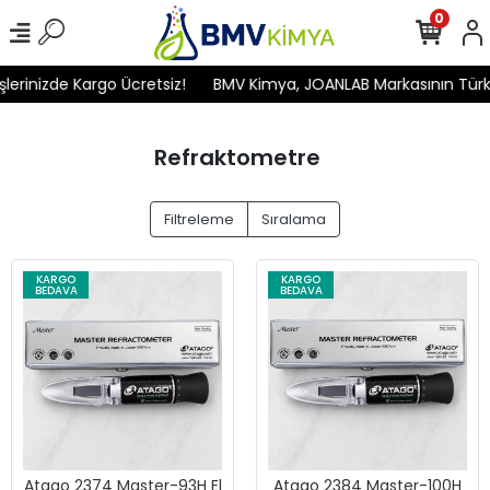
0
rinizde Kargo Ücretsiz!
BMV Kimya, JOANLAB Markasının Türkiye'
Refraktometre
Filtreleme
Sıralama
KARGO
KARGO
BEDAVA
BEDAVA
Atago 2374 Master-93H El
Atago 2384 Master-100H