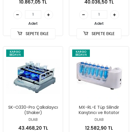
10.867,05 TL
40.036,50 TL
Adet
Adet
SEPETE EKLE
SEPETE EKLE
KARGO
KARGO
BEDAVA
BEDAVA
SK-O330-Pro Çalkalayıcı
MX-RL-E Tüp Silindir
(Shaker)
Karıştırıcı ve Rotator
DLAB
DLAB
43.468,20 TL
12.582,90 TL