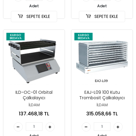
Adet
Adet
SEPETE EKLE
SEPETE EKLE
KARGO
KARGO
BEDAVA
BEDAVA
ILD-OC-01 Orbital
EAJ-L09 100 Kutu
Çalkalayıcı
Trombosit Çalkalayıcı
İLDAM
İLDAM
137.468,18 TL
315.058,66 TL
Adet
Adet