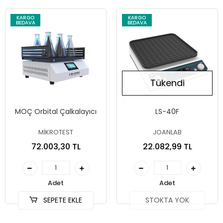
KARGO
KARGO
BEDAVA
BEDAVA
Tükendi
MOÇ Orbital Çalkalayıcı
LS-40F
MİKROTEST
JOANLAB
72.003,30 TL
22.082,99 TL
Adet
Adet
SEPETE EKLE
STOKTA YOK