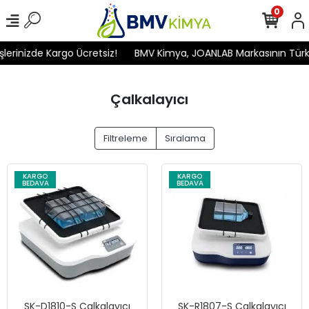
0
inizde Kargo Ücretsiz!
BMV Kimya, JOANLAB Markasının Türkiye'd
Çalkalayıcı
Filtreleme
Sıralama
KARGO
KARGO
BEDAVA
BEDAVA
SK-D1810-S Çalkalayıcı
SK-R1807-S Çalkalayıcı