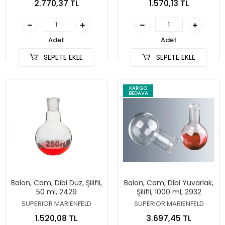
2.770,37 TL
1.570,13 TL
Adet
Adet
SEPETE EKLE
SEPETE EKLE
KARGO
BEDAVA
Balon, Cam, Dibi Düz, Şilifli,
Balon, Cam, Dibi Yuvarlak,
50 ml, 2429
Şilifli, 1000 ml, 2932
SUPERIOR MARIENFELD
SUPERIOR MARIENFELD
1.520,08 TL
3.697,45 TL