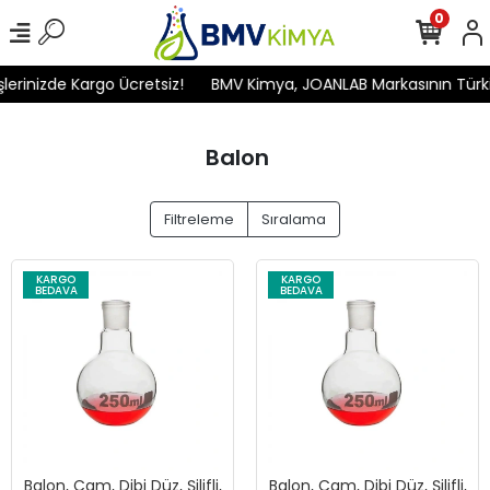
0
inizde Kargo Ücretsiz!
BMV Kimya, JOANLAB Markasının Türkiye'd
Balon
Filtreleme
Sıralama
KARGO
KARGO
BEDAVA
BEDAVA
Balon, Cam, Dibi Düz, Şilifli,
Balon, Cam, Dibi Düz, Şilifli,