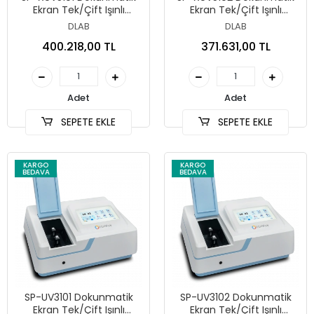
Ekran Tek/Çift Işınlı
Ekran Tek/Çift Işınlı
Spektrofotometre
Spektrofotometre
DLAB
DLAB
400.218,00 TL
371.631,00 TL
Adet
Adet
SEPETE EKLE
SEPETE EKLE
KARGO
KARGO
BEDAVA
BEDAVA
SP-UV3101 Dokunmatik
SP-UV3102 Dokunmatik
Ekran Tek/Çift Işınlı
Ekran Tek/Çift Işınlı