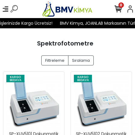
0
rinizde Kargo Ücretsiz!
BMV Kimya, JOANLAB Markasının Türkiye'
Spektrofotometre
Filtreleme
Sıralama
KARGO
KARGO
BEDAVA
BEDAVA
SP-XUV5101 Dokunmatik
SP-XUV5102 Dokunmatik