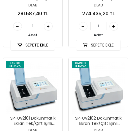
Spektrofotometre
Spektrofotometre
DLAB
DLAB
291.587,40 TL
274.435,20 TL
Adet
Adet
SEPETE EKLE
SEPETE EKLE
KARGO
KARGO
BEDAVA
BEDAVA
SP-UV2101 Dokunmatik
SP-UV2102 Dokunmatik
Ekran Tek/Çift Işınlı
Ekran Tek/Çift Işınlı
Spektrofotometre
Spektrofotometre
DLAB
DLAB