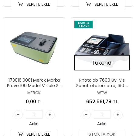
SEPETE EKLE
SEPETE EKLE
Dörtgen Küvet (Otomatik
K
KARGO
BEDAVA
Tükendi
173016.0001 Merck Marka
Photolab 7600 Uv-Vis
Prove 100 Model Visible Su
Spectrofotometre; 190 -
Atıksu Analiz
1100 Nm, AQA Desteği, 2
MERCK
WTW
Spektrofotometresi Dalga
Adet USB Portu, Küvetler
0,00 TL
652.561,79 TL
Boyu Aralığı: 320 - 1100
Dahil Değildir.
NmBand Genişliği 4 Nm16
Mm Yuvarlak Hücre, 10, 20
Ve 50 Mm Dörtgen
Küvetler (Otomatik Küvet
Adet
Adet
Tanıma)
SEPETE EKLE
STOKTA YOK