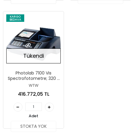
KARGO
BEDAVA
Tükendi
Photolab 7100 Vis
Spectrofotometre; 320 -
1100 Nm, AQA Desteği, 2
WTW
Adet USB Portu, Küvetler
416.772,05 TL
Dahil Değildir.
Adet
STOKTA YOK