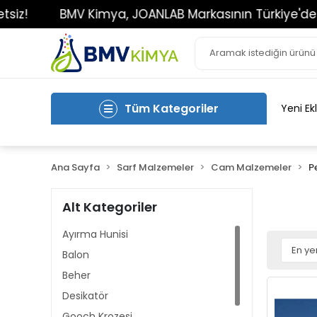
BMV Kimya, JOANLAB Markasının Türkiye'deki Tek Ye
Tüm Kategoriler
Yeni Ek
Ana Sayfa
Sarf Malzemeler
Cam Malzemeler
P
Alt Kategoriler
Ayırma Hunisi
Balon
Beher
Desikatör
Gooch Krozesi