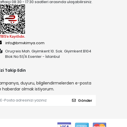
aftaiçi 08:30 - 17:30 saatleri arasında ulaşabilirsiniz.
info@bmvkimya.com
Oruçreis Mah. Giyimkent 10. Sok. Giyimkent B104
Blok No:51/A Esenler - İstanbul
izi Takip Edin
ampanya, duyuru, bilgilendirmelerden e-posta
le haberdar olmak istiyorum.
Gönder