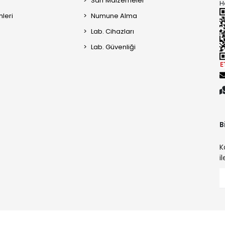
Sarf Malzemeler
H
mleri
Numune Alma
Lab. Cihazları
Lab. Güvenliği
B
K
i