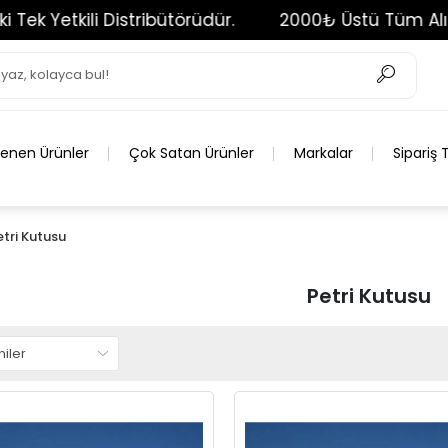
tkili Distribütörüdür.
2000₺ Üstü Tüm Alışverişle
lenen Ürünler
Çok Satan Ürünler
Markalar
Sipariş 
etri Kutusu
Petri Kutusu