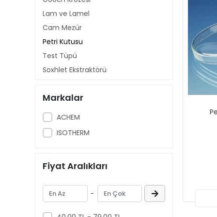
Lam ve Lamel
Cam Mezür
Petri Kutusu
Test Tüpü
Soxhlet Ekstraktörü
Otoklav Şişesi
Markalar
Damıtma Setleri
Pe
Erlen
ACHEM
Saat Camı
ISOTHERM
Balon Joje
Pipet
Fiyat Aralıkları
Büret
Huni
-
Soğutucu
Gaz Yıkama Şişesi
40,00 TL - 79,00 TL