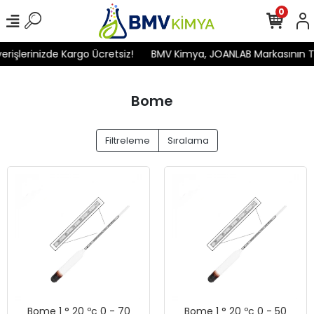
0
işlerinizde Kargo Ücretsiz!
BMV Kimya, JOANLAB Markasının Türk
Bome
Filtreleme
Sıralama
Bome 1 ° 20 ºc 0 - 70
Bome 1 ° 20 ºc 0 - 50