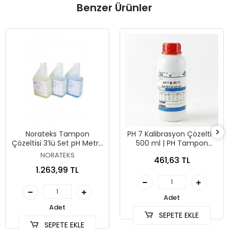
Benzer Ürünler
Norateks Tampon
PH 7 Kalibrasyon Çözeltisi
Çözeltisi 3’lü Set pH Metre
500 ml | PH Tampon
Kalibrasyon Sıvısı – pH 4.01
Solüsyonu
NORATEKS
461,63 TL
/ 7.01 / 10.01
1.263,99 TL
Adet
Adet
SEPETE EKLE
SEPETE EKLE