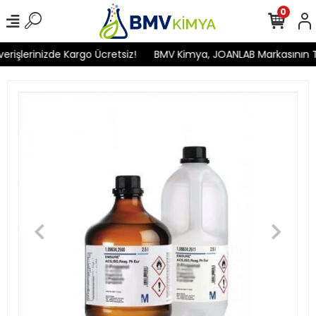
0
işlerinizde Kargo Ücretsiz!
BMV Kimya, JOANLAB Markasının Türk