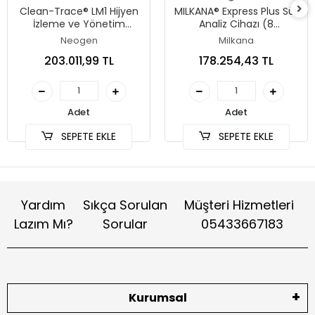
Clean-Trace® LM1 Hijyen
MILKANA® Express Plus Süt
İzleme ve Yönetim
Analiz Cihazı (8
Sistemi (Lüminometre)
Parametre / 45 Saniye)
Neogen
Milkana
203.011,99 TL
178.254,43 TL
Adet
Adet
SEPETE EKLE
SEPETE EKLE
Yardım
Sıkça Sorulan
Müşteri Hizmetleri
Lazım Mı?
Sorular
05433667183
Kurumsal