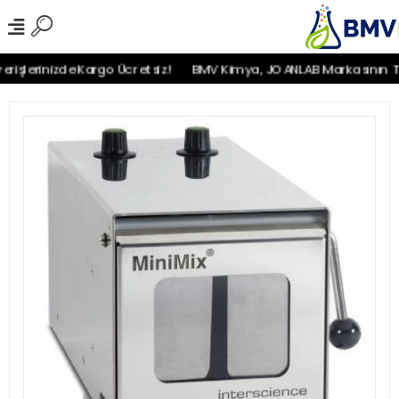
şlerinizde Kargo Ücretsiz!
BMV Kimya, JOANLAB Markasının Türki