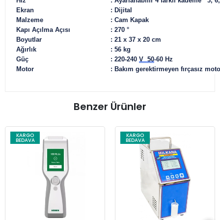
Hız
:
Ayarlanabilir 4 farklı kademe 3, 6,
Ekran
:
Dijital
Malzeme
:
Cam Kapak
Kapı Açılma Açısı
:
270 °
Boyutlar
:
21 x 37 x 20 cm
Ağırlık
:
56 kg
Güç
:
220-240
V 50
-60 Hz
Motor
:
Bakım gerektirmeyen fırçasız
Benzer Ürünler
KARGO
KARGO
BEDAVA
BEDAVA