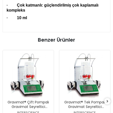
·
Çok katmanlı: güçlendirilmiş çok kaplamalı
kompleks
· 10 ml
Benzer Ürünler
Gravımat® Çift Pompalı
Gravımat® Tek Pompalı
Gravimat Seyreltici
Gravimat Seyreltici
(Double Pump
(Simple Pump
INTERSCIENCE
INTERSCIENCE