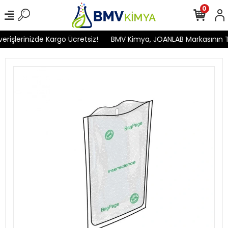
0
işlerinizde Kargo Ücretsiz!
BMV Kimya, JOANLAB Markasının Türk