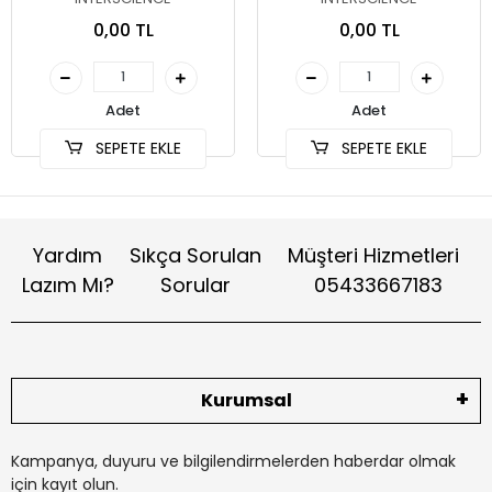
Gravimetric Dilutor 230 V)
Gravimetric Dilutor 230 V)
0,00 TL
0,00 TL
Adet
Adet
SEPETE EKLE
SEPETE EKLE
Yardım
Sıkça Sorulan
Müşteri Hizmetleri
Lazım Mı?
Sorular
05433667183
Kurumsal
Kampanya, duyuru ve bilgilendirmelerden haberdar olmak
için kayıt olun.