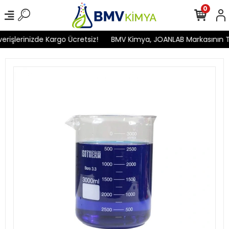
0
işlerinizde Kargo Ücretsiz!
BMV Kimya, JOANLAB Markasının Türk