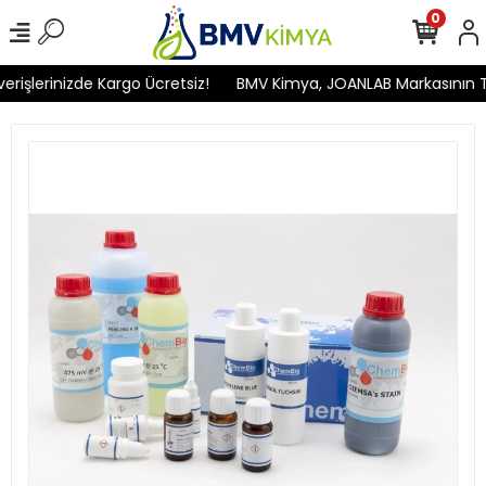
0
işlerinizde Kargo Ücretsiz!
BMV Kimya, JOANLAB Markasının Türk