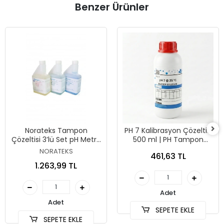
Benzer Ürünler
Norateks Tampon
PH 7 Kalibrasyon Çözeltisi
Çözeltisi 3’lü Set pH Metre
500 ml | PH Tampon
Kalibrasyon Sıvısı – pH 4.01
Solüsyonu
NORATEKS
461,63 TL
/ 7.01 / 10.01
1.263,99 TL
Adet
Adet
SEPETE EKLE
SEPETE EKLE