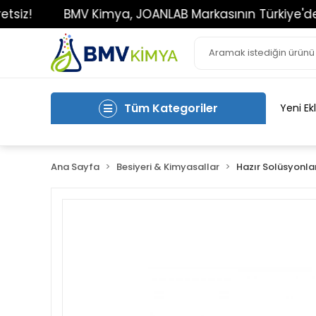
BMV Kimya, JOANLAB Markasının Türkiye'deki Tek Y
Tüm Kategoriler
Yeni Ek
Ana Sayfa
Besiyeri & Kimyasallar
Hazır Solüsyonla