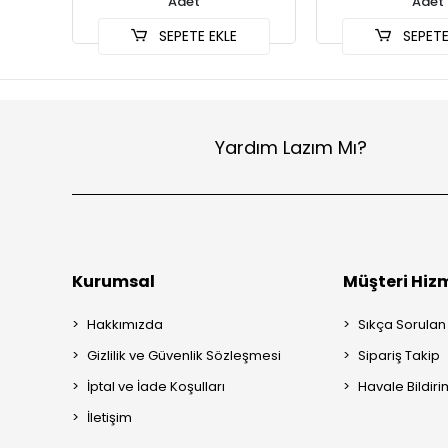
Adet
Adet
SEPETE EKLE
SEPETE
Yardım Lazım Mı?
Kurumsal
Müşteri Hizm
Hakkımızda
Sıkça Sorulan
Gizlilik ve Güvenlik Sözleşmesi
Sipariş Takip
İptal ve İade Koşulları
Havale Bildiri
İletişim