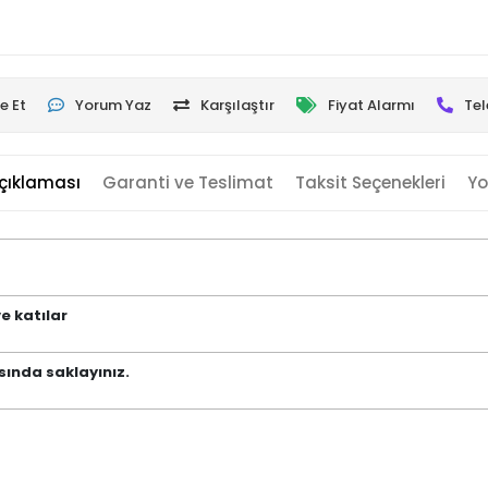
e Et
Yorum Yaz
Karşılaştır
Fiyat Alarmı
Tel
çıklaması
Garanti ve Teslimat
Taksit Seçenekleri
Yo
ve katılar
sında saklayınız.