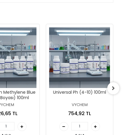
in Methylene Blue
Universal Ph (4-10) 100ml
 Boyası) 100ml
VYCHEM
VYCHEM
6,65 TL
754,92 TL