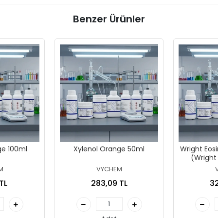
Benzer Ürünler
ge 100ml
Xylenol Orange 50ml
Wright Eos
(Wright
M
VYCHEM
TL
283,09 TL
32