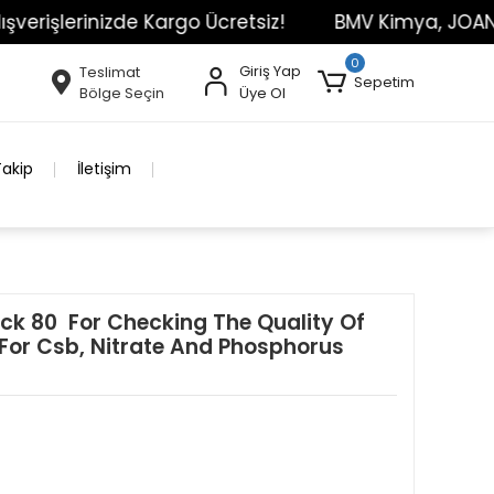
erinizde Kargo Ücretsiz!
BMV Kimya, JOANLAB Mark
0
Giriş Yap
Teslimat
Sepetim
Bölge Seçin
Üye Ol
Takip
İletişim
ck 80 For Checking The Quality Of
For Csb, Nitrate And Phosphorus