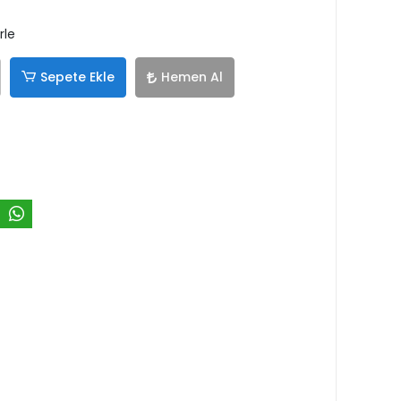
rle
Sepete Ekle
Hemen Al