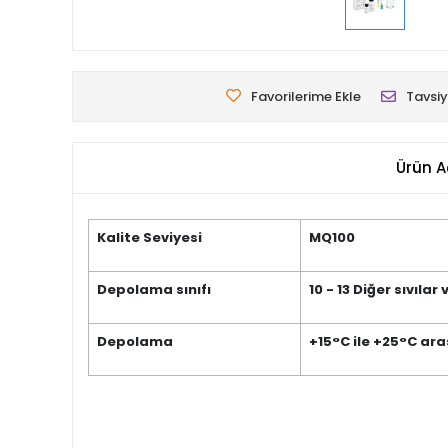
Favorilerime Ekle
Tavsiy
Ürün A
Kalite Seviyesi
MQ100
Depolama sınıfı
10 - 13 Diğer sıvılar 
Depolama
+15°C ile +25°C ara