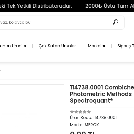
etkili Distribütörüdür.
2000₺ Üstü Tüm Alışverişl
lenen Ürünler
Çok Satan Ürünler
Markalar
Sipariş 
r
114738.0001 Combiche
Photometric Methods 
Spectroquant®
Ürün Kodu:
114738.0001
Marka:
MERCK