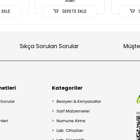
Adet
 EKLE
SEPETE EKLE
S
Sıkça Sorulan Sorular
Müşte
etleri
Kategoriler
 Sorular
Besiyeri & Kimyasallar
Sarf Malzemeler
H
mleri
Numune Alma
Lab. Cihazları