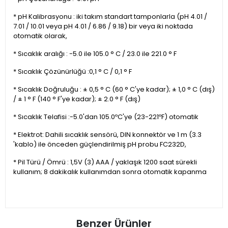
* pH Kalibrasyonu : iki takım standart tamponlarla (pH 4.01 /
7.01 / 10.01 veya pH 4.01 / 6.86 / 9.18) bir veya iki noktada
otomatik olarak,
* Sıcaklık aralığı : -5.0 ile 105.0 ° C / 23.0 ile 221.0 ° F
* Sıcaklık Çözünürlüğü :0,1 ° C / 0,1 ° F
* Sıcaklık Doğruluğu : ± 0,5 ° C (60 ° C'ye kadar); ± 1,0 ° C (dış)
/ ± 1 ° F (140 ° F'ye kadar); ± 2.0 ° F (dış)
* Sıcaklık Telafisi :-5.0'dan 105.0ºC'ye (23-221ºF) otomatik
* Elektrot: Dahili sıcaklık sensörü, DIN konnektör ve 1 m (3.3
'kablo) ile önceden güçlendirilmiş pH probu FC232D,
* Pil Türü / Ömrü : 1,5V (3) AAA / yaklaşık 1200 saat sürekli
kullanım; 8 dakikalık kullanımdan sonra otomatik kapanma
Benzer Ürünler