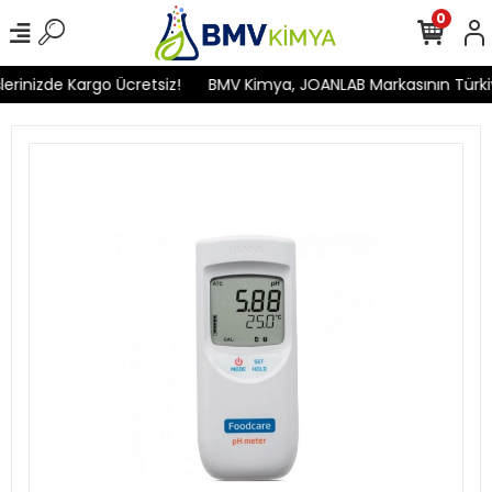
0
rinizde Kargo Ücretsiz!
BMV Kimya, JOANLAB Markasının Türkiye'