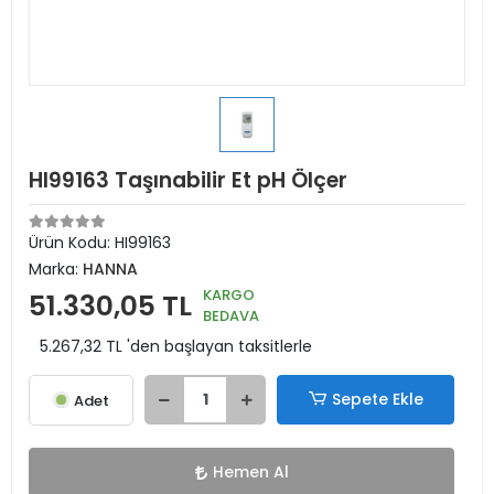
HI99163 Taşınabilir Et pH Ölçer
Ürün Kodu:
HI99163
Marka:
HANNA
KARGO
51.330,05 TL
BEDAVA
5.267,32 TL 'den başlayan taksitlerle
Sepete Ekle
Adet
Hemen Al