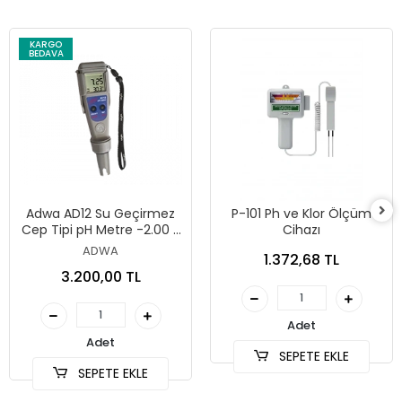
KARGO
BEDAVA
Adwa AD12 Su Geçirmez
P-101 Ph ve Klor Ölçüm
Cep Tipi pH Metre -2.00 ~
Cihazı
16.00 pH
ADWA
1.372,68 TL
3.200,00 TL
Adet
Adet
SEPETE EKLE
SEPETE EKLE