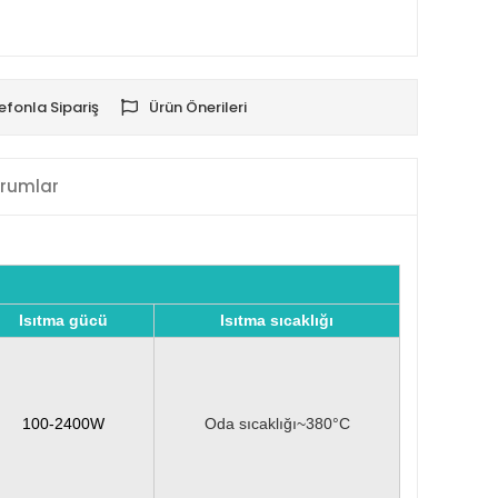
efonla Sipariş
Ürün Önerileri
rumlar
Isıtma gücü
Isıtma sıcaklığı
100-2400W
Oda sıcaklığı~380°C