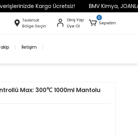
erinizde Kargo Ücretsiz!
BMV Kimya, JOANLAB Marka
0
Giriş Yap
Teslimat
Sepetim
Bölge Seçin
Üye Ol
Takip
İletişim
Kontrollü Max: 300℃ 1000ml Mantolu