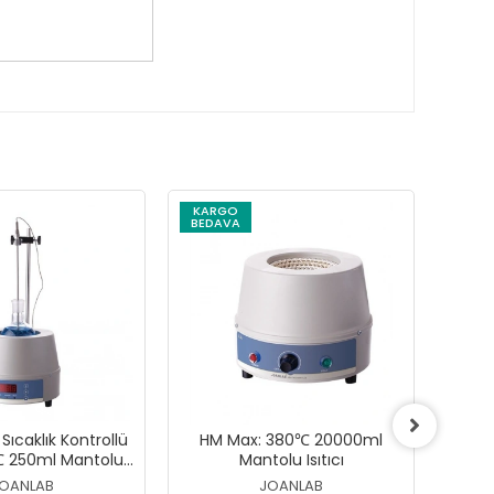
KARGO
KAR
BEDAVA
BEDA
 Sıcaklık Kontrollü
HM Max: 380℃ 20000ml
H
℃ 250ml Mantolu
Mantolu Isıtıcı
Isıtıcı
OANLAB
JOANLAB