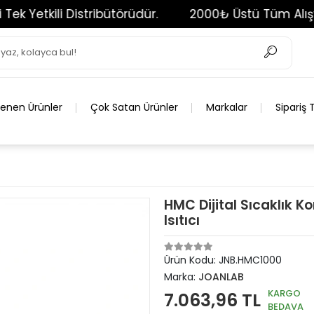
tkili Distribütörüdür.
2000₺ Üstü Tüm Alışverişl
lenen Ürünler
Çok Satan Ürünler
Markalar
Sipariş 
HMC Dijital Sıcaklık 
Isıtıcı
Ürün Kodu:
JNB.HMC1000
Marka:
JOANLAB
KARGO
7.063,96 TL
BEDAVA