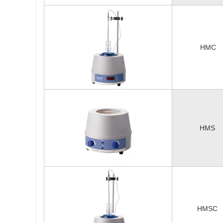
HMC
HMS
HMSC