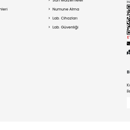
Sarf Malzemeler
H
mleri
Numune Alma
Lab. Cihazları
Lab. Güvenliği
B
K
i