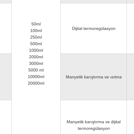
50ml
Dijital termoregülasyon
100ml
250ml
500ml
1000ml
2000ml
3000ml
5000 ml
10000ml
Manyetik karıştırma ve ısıtma
20000ml
Manyetik karıştırma ve dijital
termoregülasyon