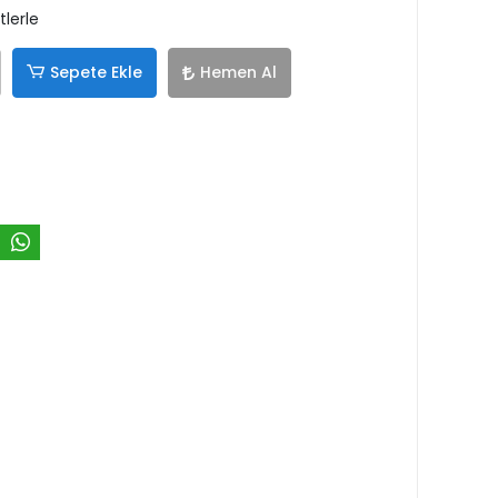
tlerle
Sepete Ekle
Hemen Al