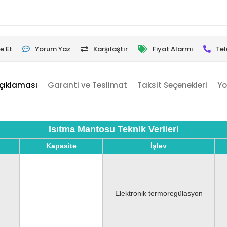
e Et
Yorum Yaz
Karşılaştır
Fiyat Alarmı
Tel
çıklaması
Garanti ve Teslimat
Taksit Seçenekleri
Yo
Isıtma Mantosu Teknik Verileri
Kapasite
İşlev
Elektronik termoregülasyon