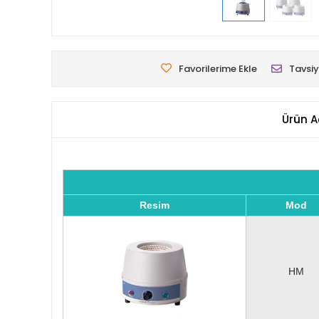
Favorilerime Ekle
Tavsiy
Ürün A
Resim
Mod
HM