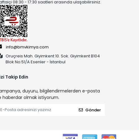
aftaiçi 08:30 - 17:30 saatleri arasında ulaşabilirsiniz.
info@bmvkimya.com
Oruçreis Mah. Giyimkent 10. Sok. Giyimkent B104
Blok No:51/A Esenler - İstanbul
izi Takip Edin
ampanya, duyuru, bilgilendirmelerden e-posta
le haberdar olmak istiyorum.
Gönder