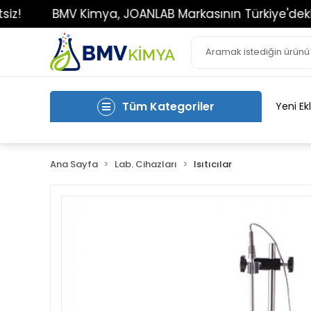
BMV Kimya, JOANLAB Markasının Türkiye'deki Tek Ye
Tüm Kategoriler
Yeni Ek
Ana Sayfa
Lab. Cihazları
Isıtıcılar