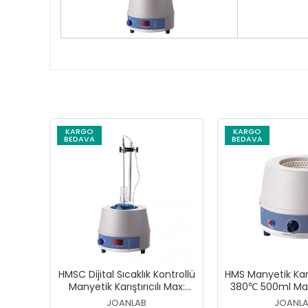
KARGO
KARGO
BEDAVA
BEDAVA
HMSC Dijital Sıcaklık Kontrollü
HMS Manyetik Karış
Manyetik Karıştırıcılı Max:
380℃ 500ml Mant
300℃ 250ml Mantolu Isıtıcı
JOANLAB
JOANL