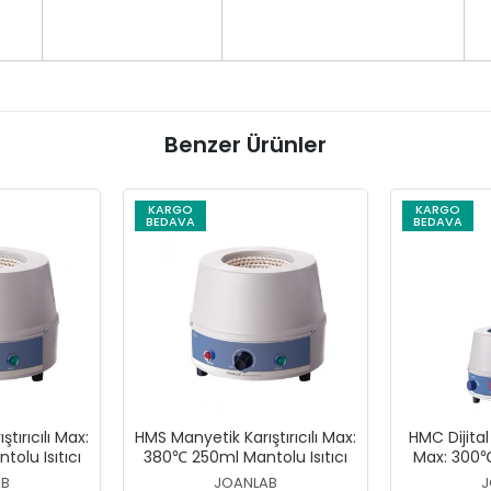
Benzer Ürünler
KARGO
KARGO
BEDAVA
BEDAVA
tırıcılı Max:
HMS Manyetik Karıştırıcılı Max:
HMC Dijital
olu Isıtıcı
380℃ 250ml Mantolu Isıtıcı
Max: 300
AB
JOANLAB
J