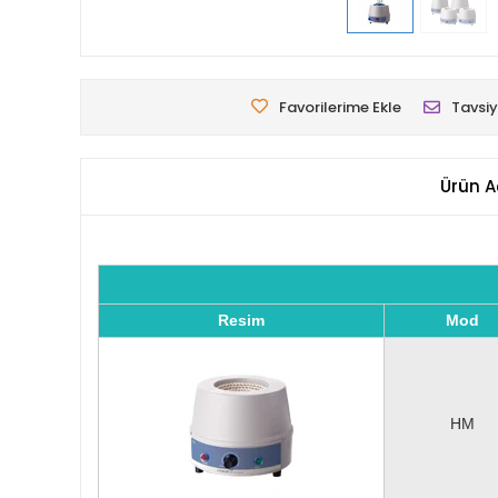
Favorilerime Ekle
Tavsiy
Ürün A
Resim
Mod
HM