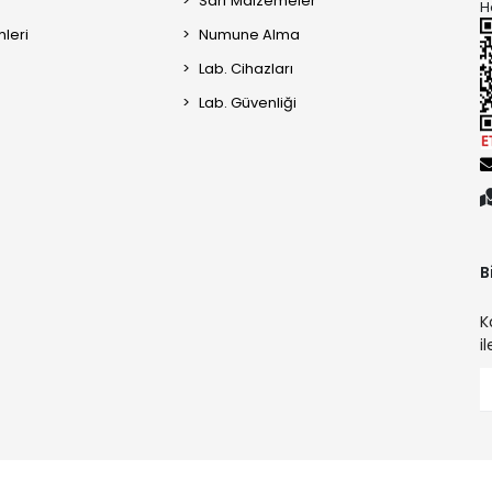
Sarf Malzemeler
H
mleri
Numune Alma
Lab. Cihazları
Lab. Güvenliği
B
K
i