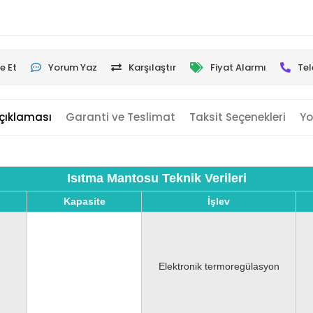
e Et
Yorum Yaz
Karşılaştır
Fiyat Alarmı
Tel
çıklaması
Garanti ve Teslimat
Taksit Seçenekleri
Yo
Isıtma Mantosu Teknik Verileri
Kapasite
İşlev
Elektronik termoregülasyon