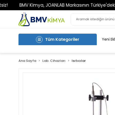
BMV Kimya, JOANLAB Markasının Türkiye'deki Tek Yetk
Tüm Kategoriler
Yeni Ek
Ana Sayfa
Lab. Cihazları
Isıtıcılar