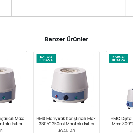
Benzer Ürünler
KARGO
KARGO
BEDAVA
BEDAVA
tırıcılı Max:
HMS Manyetik Karıştırıcılı Max:
HMC Dijital
olu Isıtıcı
380℃ 250ml Mantolu Isıtıcı
Max: 300
AB
JOANLAB
J