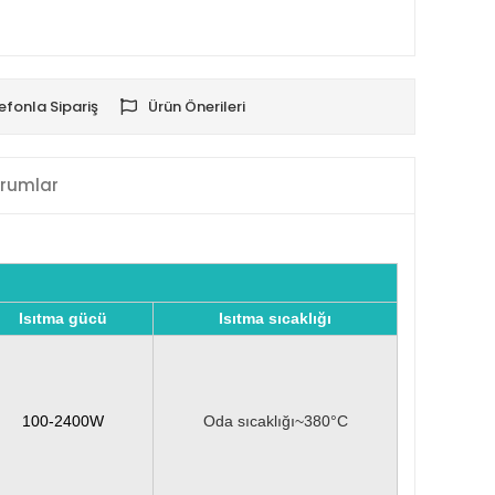
efonla Sipariş
Ürün Önerileri
rumlar
Isıtma gücü
Isıtma sıcaklığı
100-2400W
Oda sıcaklığı~380°C