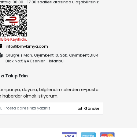
aftaiçi 08:30 - 17:30 saatleri arasında ulaşabilirsiniz.
info@bmvkimya.com
Oruçreis Mah. Giyimkent 10. Sok. Giyimkent B104
Blok No:51/A Esenler - İstanbul
izi Takip Edin
ampanya, duyuru, bilgilendirmelerden e-posta
le haberdar olmak istiyorum.
Gönder