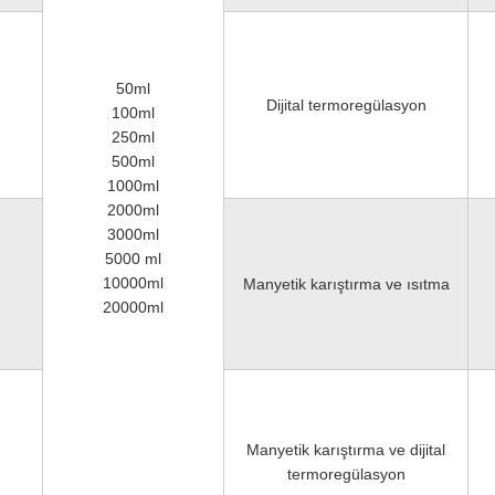
50ml
Dijital termoregülasyon
100ml
250ml
500ml
1000ml
2000ml
3000ml
5000 ml
10000ml
Manyetik karıştırma ve ısıtma
20000ml
Manyetik karıştırma ve dijital
termoregülasyon