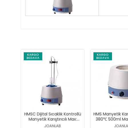
KARGO
KARGO
BEDAVA
BEDAVA
HMSC Dijital Sıcaklık Kontrollü
HMS Manyetik Karış
Manyetik Karıştırıcılı Max:
380℃ 500ml Mant
300℃ 250ml Mantolu Isıtıcı
JOANLAB
JOANL