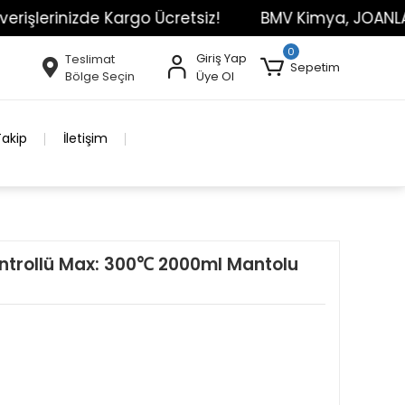
inizde Kargo Ücretsiz!
BMV Kimya, JOANLAB Markas
0
Giriş Yap
Teslimat
Sepetim
Bölge Seçin
Üye Ol
Takip
İletişim
Kontrollü Max: 300℃ 2000ml Mantolu