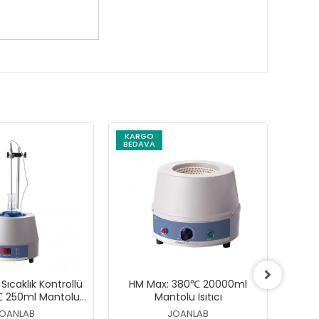
KARGO
KAR
BEDAVA
BEDA
 Sıcaklık Kontrollü
HM Max: 380℃ 20000ml
H
℃ 250ml Mantolu
Mantolu Isıtıcı
Isıtıcı
OANLAB
JOANLAB