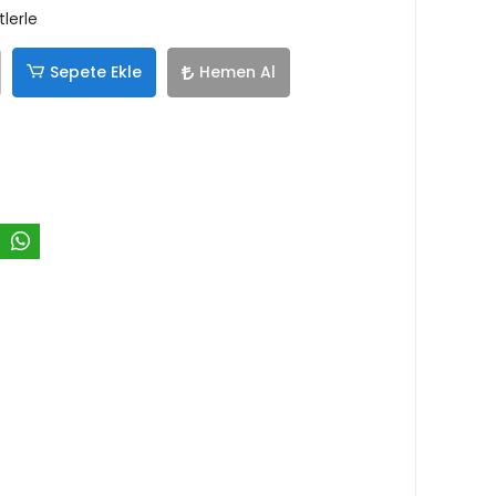
lerle
Sepete Ekle
Hemen Al