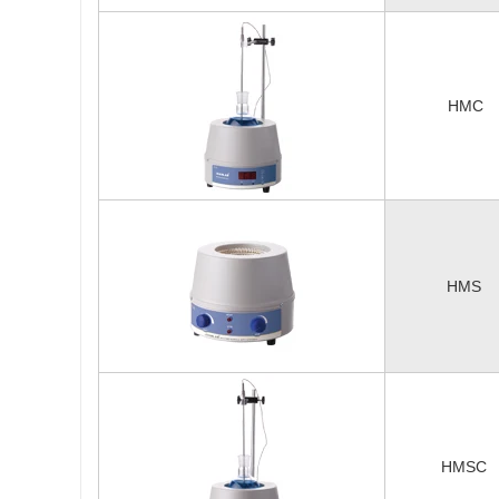
HMC
HMS
HMSC