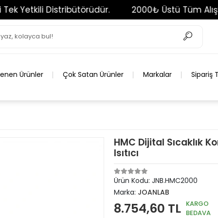
ili Distribütörüdür.
2000₺ Üstü Tüm Alışverişler
lenen Ürünler
Çok Satan Ürünler
Markalar
Sipariş 
HMC Dijital Sıcaklık 
Isıtıcı
Ürün Kodu:
JNB.HMC2000
Marka:
JOANLAB
KARGO
8.754,60 TL
BEDAVA