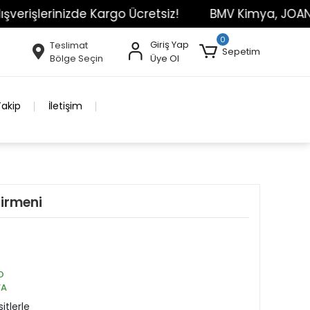
lerinizde Kargo Ücretsiz!
BMV Kimya, JOANLAB Mark
0
Giriş Yap
Teslimat
Sepetim
Bölge Seçin
Üye Ol
Takip
İletişim
irmeni
O
VA
itlerle