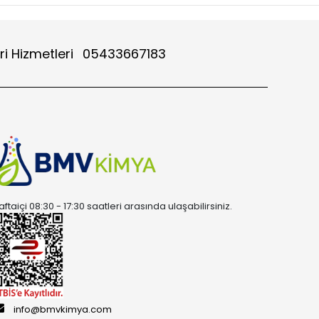
ri Hizmetleri
05433667183
aftaiçi 08:30 - 17:30 saatleri arasında ulaşabilirsiniz.
info@bmvkimya.com