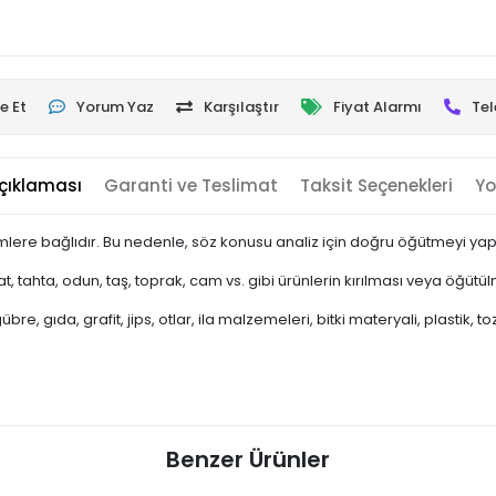
e Et
Yorum Yaz
Karşılaştır
Fiyat Alarmı
Tel
çıklaması
Garanti ve Teslimat
Taksit Seçenekleri
Yo
lere bağlıdır. Bu nedenle, söz konusu analiz için doğru öğütmeyi ya
, tahta, odun, taş, toprak, cam vs. gibi ürünlerin kırılması veya öğütül
e, gıda, grafit, jips, otlar, ila malzemeleri, bitki materyali, plastik, t
Benzer Ürünler