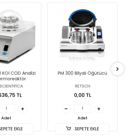
 KOİ COD Analizi
PM 300 Bilyalı Öğütücü
MM 5
Termoreaktör
SCIENTIFICA
RETSCH
636,75 TL
0,00 TL
Adet
Adet
EPETE EKLE
SEPETE EKLE