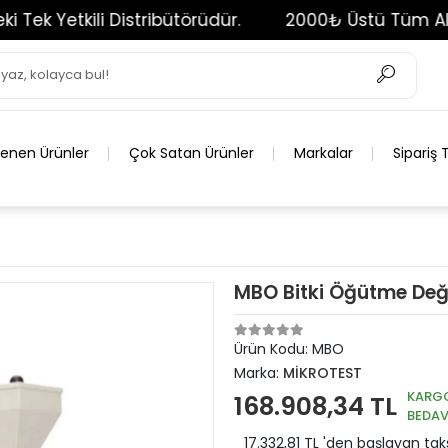
etkili Distribütörüdür.
2000₺ Üstü Tüm Alışveriş
lenen Ürünler
Çok Satan Ürünler
Markalar
Sipariş 
MBO Bitki Öğütme Değ
Ürün Kodu:
MBO
Marka:
MİKROTEST
KARG
168.908,34 TL
BEDA
17.332,81 TL 'den başlayan taks