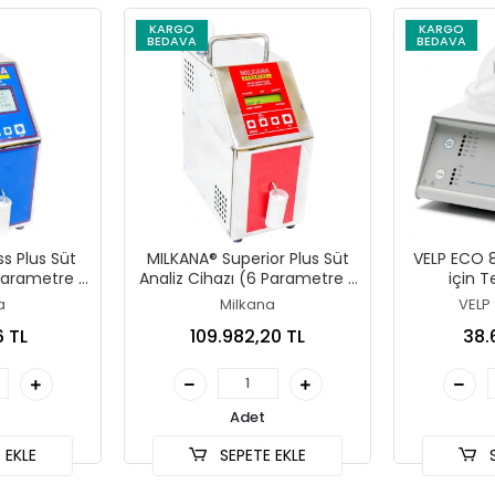
KARGO
KARGO
BEDAVA
BEDAVA
s Plus Süt
MILKANA® Superior Plus Süt
VELP ECO 8
 Parametre /
Analiz Cihazı (6 Parametre /
için 
ye)
90 Saniye) Yazıcısız
a
Milkana
VELP 
6 TL
109.982,20 TL
38.
Adet
 EKLE
SEPETE EKLE
S