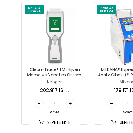
KARGO
KARGO
BEDAVA
BEDAVA
Clean-Trace® LM1 Hijyen
MILKANA® Expres
İzleme ve Yönetim Sistemi
Analiz Cihazı (8
(Lüminometre)
45 Sani
Neogen
Milkan
202.917,16 TL
178.171,1
Adet
Adet
SEPETE EKLE
SEPETE