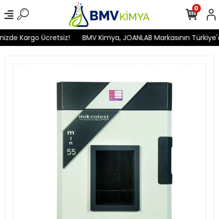
0
izde Kargo Ücretsiz!
BMV Kimya, JOANLAB Markasının Türkiye'dek