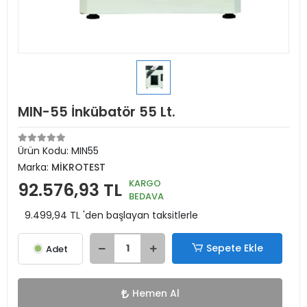
MIN-55 İnkübatör 55 Lt.
Ürün Kodu:
MIN55
Marka:
MİKROTEST
KARGO
92.576,93 TL
BEDAVA
9.499,94 TL 'den başlayan taksitlerle
Sepete Ekle
Adet
Hemen Al