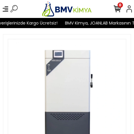
0
işlerinizde Kargo Ücretsiz!
BMV Kimya, JOANLAB Markasının Türk