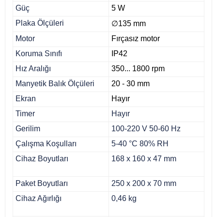
Güç
5 W
Plaka Ölçüleri
∅
135 mm
Motor
Fırçasız motor
Koruma Sınıfı
IP42
Hız Aralığı
350... 1800 rpm
Manyetik Balık Ölçüleri
20 - 30 mm
Ekran
Hayır
Timer
Hayır
Gerilim
100-220 V 50-60 Hz
Çalışma Koşulları
5-40 °C 80% RH
Cihaz Boyutları
168 x 160 x 47 mm
Paket Boyutları
250 x 200 x 70 mm
Cihaz Ağırlığı
0,46 kg