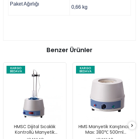
Paket Ağırlığı
0,66 kg
Benzer Ürünler
KARGO
KARGO
BEDAVA
BEDAVA
HMSC Dijital Sıcaklık
HMS Manyetik Karıştırıcılı
Kontrollü Manyetik
Max: 380℃ 500ml
Karıştırıcılı Max: 300℃
Mantolu Isıtıcı