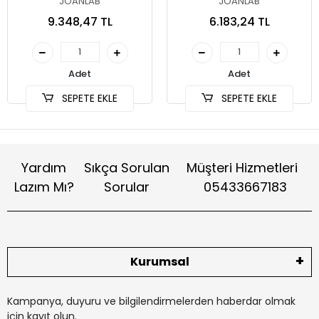
JOANLAB
JOANLAB
250ml Mantolu Isıtıcı
9.348,47 TL
6.183,24 TL
Adet
Adet
SEPETE EKLE
SEPETE EKLE
Yardım
Sıkça Sorulan
Müşteri Hizmetleri
Lazım Mı?
Sorular
05433667183
Kurumsal
Kampanya, duyuru ve bilgilendirmelerden haberdar olmak
için kayıt olun.