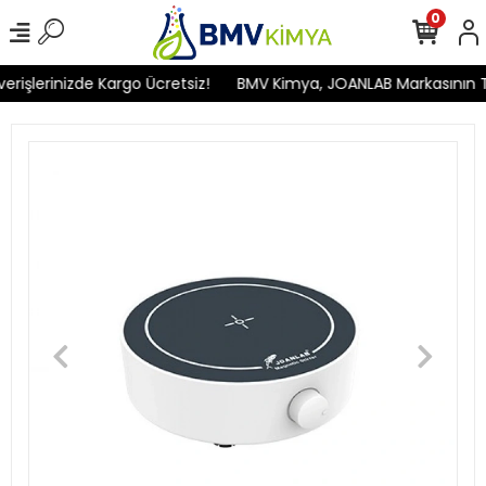
0
işlerinizde Kargo Ücretsiz!
BMV Kimya, JOANLAB Markasının Türk