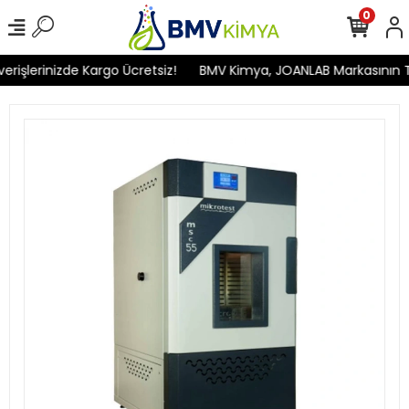
0
işlerinizde Kargo Ücretsiz!
BMV Kimya, JOANLAB Markasının Türk