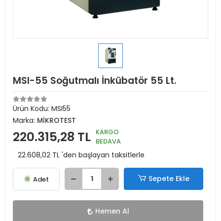
MSI-55 Soğutmalı İnkübatör 55 Lt.
Ürün Kodu:
MSI55
Marka:
MİKROTEST
KARGO
220.315,28 TL
BEDAVA
22.608,02 TL 'den başlayan taksitlerle
Sepete Ekle
Adet
Hemen Al