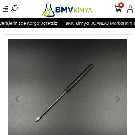
0
işlerinizde Kargo Ücretsiz!
BMV Kimya, JOANLAB Markasının Türk