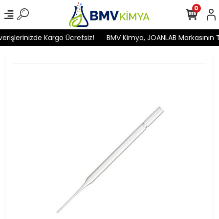
0
işlerinizde Kargo Ücretsiz!
BMV Kimya, JOANLAB Markasının Türk