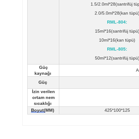
1.5/2.0ml*28(santrifüj tü
2.0/5.0ml*28(kan tüpü
RML-804:
15ml*16(santrifüj tüpü
10ml*16(kan tüpü)
RML-805:
50ml*12(santrifüj tüpü
Güç
A
kaynağı
Güç
İzin verilen
ortam nem
sıcaklığı
Boyut(
MM)
425*100*125