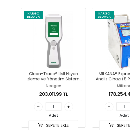
KARGO
KARGO
BEDAVA
BEDAVA
Clean-Trace® LM1 Hijyen
MILKANA® Expres
İzleme ve Yönetim Sistemi
Analiz Cihazı (8
(Lüminometre)
45 Sani
Neogen
Milkan
203.011,99 TL
178.254,
Adet
Adet
SEPETE EKLE
SEPETE