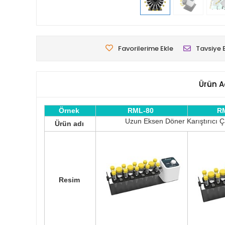
Favorilerime Ekle
Tavsiye 
Ürün A
Örnek
RML-80
R
Uzun Eksen Döner Karıştırıcı Ç
Ürün adı
Resim