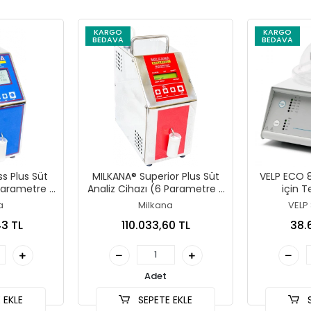
KARGO
KARGO
BEDAVA
BEDAVA
s Plus Süt
MILKANA® Superior Plus Süt
VELP ECO 8
 Parametre /
Analiz Cihazı (6 Parametre /
için 
ye)
90 Saniye) Yazıcısız
a
Milkana
VELP 
43 TL
110.033,60 TL
38.
Adet
 EKLE
SEPETE EKLE
S