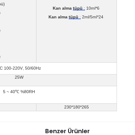
pü)
Kan alma
tüpü
:
10ml*6
)
Kan alma
tüpü
:
2ml/5ml*24
)
)
C 100-220V, 50/60Hz
25W
5 ~ 40℃ %80RH
230*180*265
Benzer Ürünler