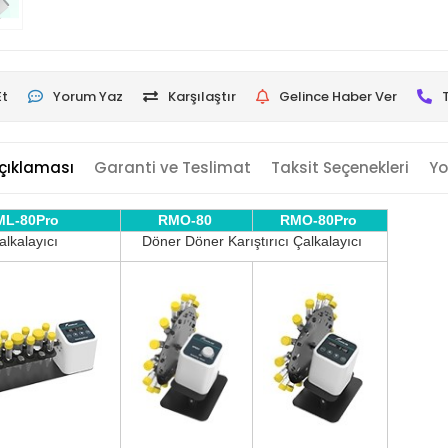
Et
Yorum Yaz
Karşılaştır
Gelince Haber Ver
çıklaması
Garanti ve Teslimat
Taksit Seçenekleri
Yo
ML-80Pro
RMO-80
RMO-80Pro
alkalayıcı
Döner Döner Karıştırıcı Çalkalayıcı