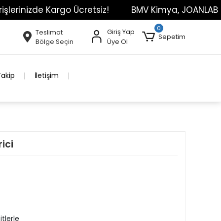
de Kargo Ücretsiz!
BMV Kimya, JOANLAB Markasının
0
Giriş Yap
Teslimat
Sepetim
Bölge Seçin
Üye Ol
Takip
İletişim
ici
tlerle