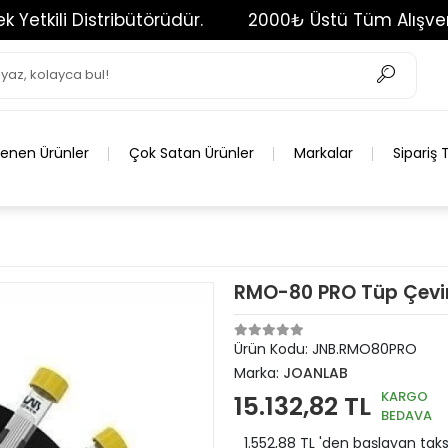
Distribütörüdür.
2000₺ Üstü Tüm Alışverişleriniz
lenen Ürünler
Çok Satan Ürünler
Markalar
Sipariş 
RMO-80 PRO Tüp Çevir
Ürün Kodu:
JNB.RMO80PRO
Marka:
JOANLAB
KARGO
15.132,82 TL
BEDAVA
1.552,88 TL 'den başlayan taksi