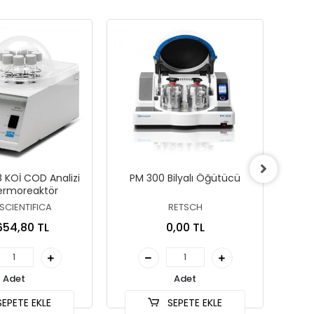
 KOİ COD Analizi
PM 300 Bilyalı Öğütücü
MM 5
Termoreaktör
SCIENTIFICA
RETSCH
654,80 TL
0,00 TL
Adet
Adet
EPETE EKLE
SEPETE EKLE