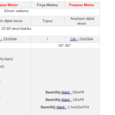
çasız Motor
Fırça Motoru
Fırçasız Motor
Dönen sallama
Anahtarlı dijital
lı dijital ekran
Topuz
ekran
20-80 devir/dakika
 -
23s59dk
/
1dk -
23s59dk
40°-80°
üj tüpü)
pü)
)
Santrifüj
tüpü
:
50ml*8
)
Santrifüj
tüpü
:
15ml*6
Santrifüj
tüpü
:
1.5ml/2ml*24