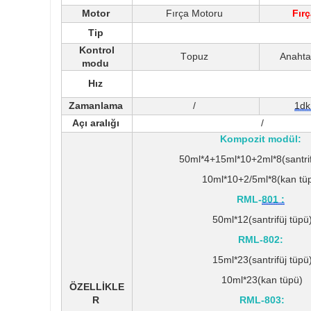
Motor
Fırça Motoru
Fır
Tip
Kontrol
Topuz
Anahtar
modu
Hız
Zamanlama
/
1dk
Açı aralığı
/
Kompozit modül:
50ml*4+15ml*10+2ml*8(santrif
10ml*10+2/5ml*8(kan tü
RML-
801 :
50ml*12(santrifüj tüpü
RML-802:
15ml*23(santrifüj tüpü
10ml*23(kan tüpü)
ÖZELLİKLE
R
RML-803: