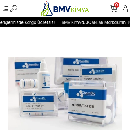
0
şlerinizde Kargo Ücretsiz!
BMV Kimya, JOANLAB Markasının Türki