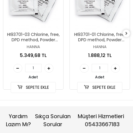
HI93701-03 Chlorine, free,
HI93701-01 Chlorine, free,
DPD method, Powder
DPD method, Powder
reagent kit for 300 tests
reagent kit for 100 tests
HANNA
HANNA
(free Cl₂)
(free Cl₂)
5.349,68 TL
1.888,12 TL
Adet
Adet
SEPETE EKLE
SEPETE EKLE
Yardım
Sıkça Sorulan
Müşteri Hizmetleri
Lazım Mı?
Sorular
05433667183