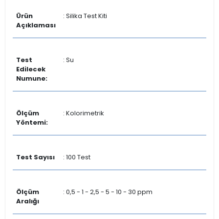
Ürün
: Silika Test Kiti
Açıklaması
Test
: Su
Edilecek
Numune:
Ölçüm
: Kolorimetrik
Yöntemi:
Test Sayısı
: 100 Test
Ölçüm
: 0,5 - 1 - 2,5 - 5 - 10 - 30 ppm
Aralığı