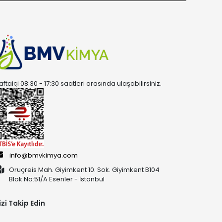
aftaiçi 08:30 - 17:30 saatleri arasında ulaşabilirsiniz.
info@bmvkimya.com
Oruçreis Mah. Giyimkent 10. Sok. Giyimkent B104
Blok No:51/A Esenler - İstanbul
izi Takip Edin