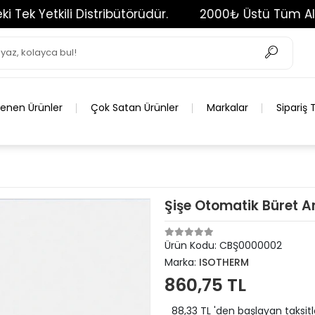
etkili Distribütörüdür.
2000₺ Üstü Tüm Alışveriş
lenen Ürünler
Çok Satan Ürünler
Markalar
Sipariş 
Şişe Otomatik Büret 
Ürün Kodu:
CBŞ0000002
Marka:
ISOTHERM
860,75 TL
88,33 TL 'den başlayan taksitl