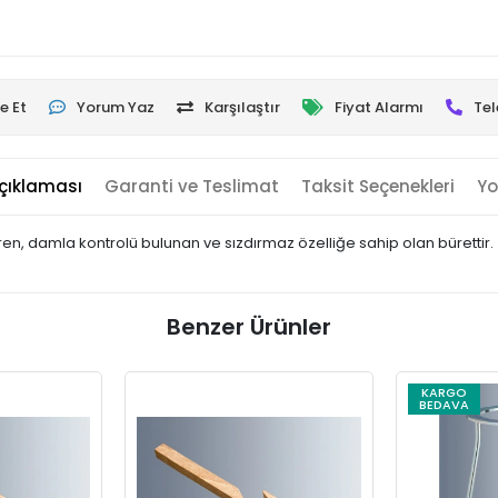
e Et
Yorum Yaz
Karşılaştır
Fiyat Alarmı
Tel
çıklaması
Garanti ve Teslimat
Taksit Seçenekleri
Yo
tiren, damla kontrolü bulunan ve sızdırmaz özelliğe sahip olan bürettir.
Benzer Ürünler
KARGO
BEDAVA