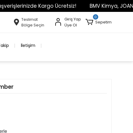
lerinizde Kargo Ücretsiz!
BMV Kimya, JOANLAB Mar
0
Giriş Yap
Teslimat
Sepetim
Bölge Seçin
Üye Ol
Takip
İletişim
Amber
erle