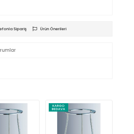
efonla Sipariş
Ürün Önerileri
rumlar
KARGO
KAR
BEDAVA
BEDA