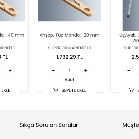
alı, 40 mm
Ahşap, Tüp Mandalı, 20 mm
ÜçAyak, 
21
IENFELD
SUPERIOR MARIENFELD
SUPERI
6 TL
1.732,29 TL
2.5
Adet
 EKLE
SEPETE EKLE
S
Sıkça Sorulan Sorular
Müşte