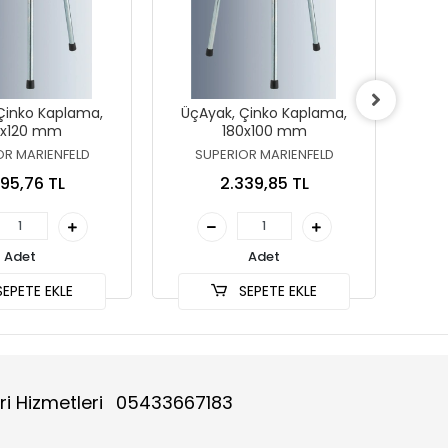
Çinko Kaplama,
ÜçAyak, Çinko Kaplama,
Amyan
0x120 mm
180x100 mm
OR MARIENFELD
SUPERIOR MARIENFELD
S
95,76 TL
2.339,85 TL
Adet
Adet
EPETE EKLE
SEPETE EKLE
ri Hizmetleri
05433667183