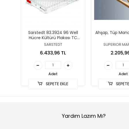
Sarstedt 83.3924 96 Well
Ahşap, Tüp Mand
Hücre Kültürü Plakası TC
Treated Düz Taban
SARSTEDT
SUPERIOR MAR
6.433,96 TL
2.205,9
Adet
Adet
SEPETE EKLE
SEPETE
Yardım Lazım Mı?