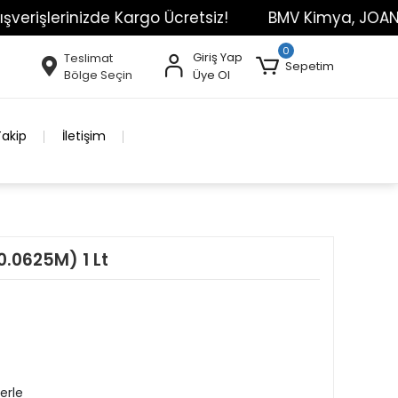
erinizde Kargo Ücretsiz!
BMV Kimya, JOANLAB Mark
0
Giriş Yap
Teslimat
Sepetim
Bölge Seçin
Üye Ol
Takip
İletişim
(0.0625M) 1 Lt
erle