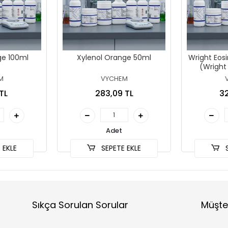
ge 100ml
Xylenol Orange 50ml
Wright Eos
(Wright
M
VYCHEM
TL
283,09 TL
32
Adet
 EKLE
SEPETE EKLE
S
Sıkça Sorulan Sorular
Müşte