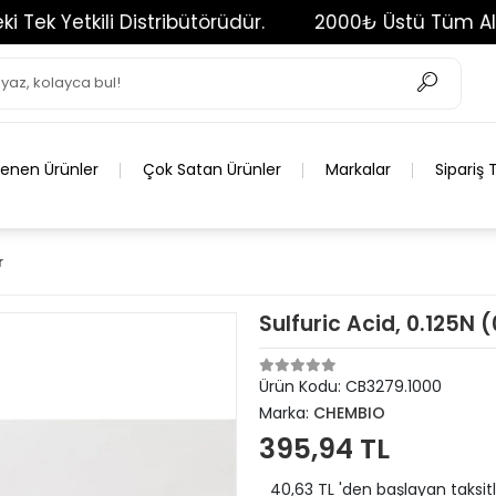
etkili Distribütörüdür.
2000₺ Üstü Tüm Alışverişl
lenen Ürünler
Çok Satan Ürünler
Markalar
Sipariş 
r
Sulfuric Acid, 0.125N 
Ürün Kodu:
CB3279.1000
Marka:
CHEMBIO
395,94 TL
40,63 TL 'den başlayan taksitl