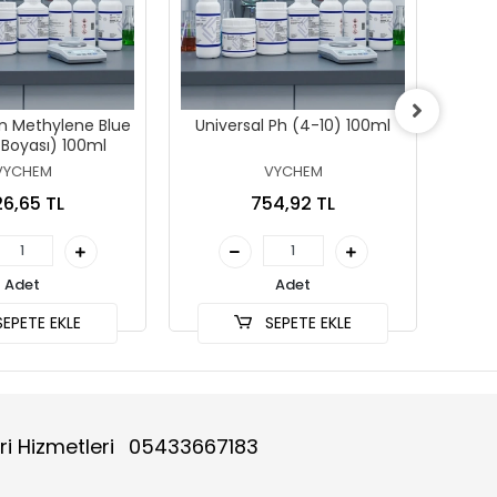
in Methylene Blue
Universal Ph (4-10) 100ml
 Boyası) 100ml
VYCHEM
VYCHEM
6,65 TL
754,92 TL
Adet
Adet
EPETE EKLE
SEPETE EKLE
ri Hizmetleri
05433667183