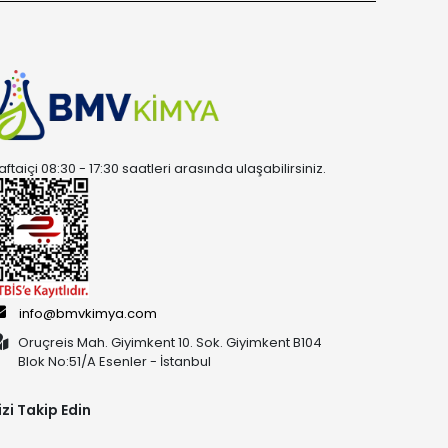
aftaiçi 08:30 - 17:30 saatleri arasında ulaşabilirsiniz.
info@bmvkimya.com
Oruçreis Mah. Giyimkent 10. Sok. Giyimkent B104
Blok No:51/A Esenler - İstanbul
izi Takip Edin