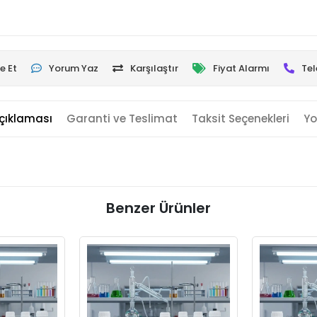
e Et
Yorum Yaz
Karşılaştır
Fiyat Alarmı
Tel
çıklaması
Garanti ve Teslimat
Taksit Seçenekleri
Yo
Benzer Ürünler