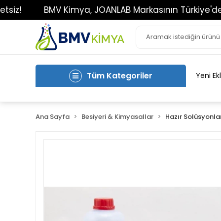
BMV Kimya, JOANLAB Markasının Türkiye'deki Tek Y
Tüm Kategoriler
Yeni Ek
Ana Sayfa
Besiyeri & Kimyasallar
Hazır Solüsyonla