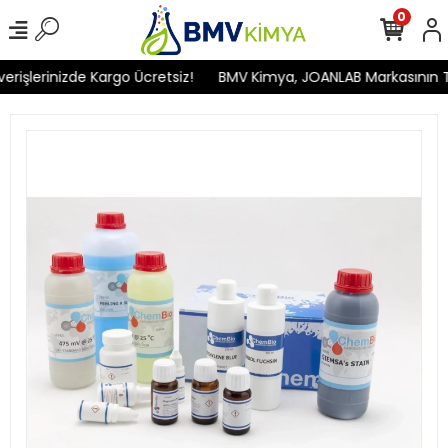
0
işlerinizde Kargo Ücretsiz!
BMV Kimya, JOANLAB Markasının Türk