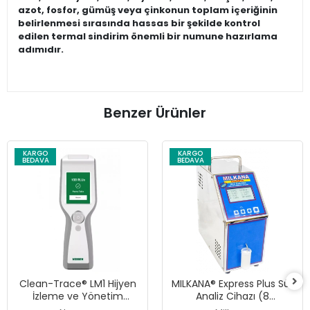
azot, fosfor, gümüş veya çinkonun toplam içeriğinin
belirlenmesi sırasında hassas bir şekilde kontrol
edilen termal sindirim önemli bir numune hazırlama
adımıdır.
Benzer Ürünler
KARGO
KARGO
BEDAVA
BEDAVA
Clean-Trace® LM1 Hijyen
MILKANA® Express Plus Süt
İzleme ve Yönetim
Analiz Cihazı (8
Sistemi (Lüminometre)
Parametre / 45 Saniye)