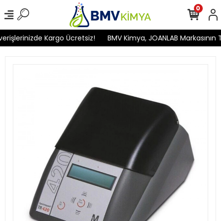
0
işlerinizde Kargo Ücretsiz!
BMV Kimya, JOANLAB Markasının Türk